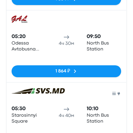
Авто
05:20
09:50
Odessa
North Bus
4ч 30м
Avtobusna
Station
Zupynka
Нет тегов
1 864 ₽
Авто
05:30
10:10
Starosinnyi
North Bus
4ч 40м
Square
Station
Нет тегов