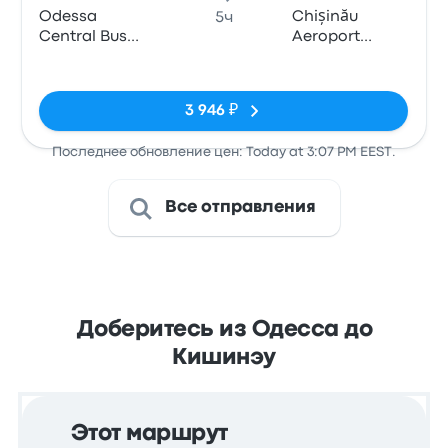
Odessa
Chișinău
5ч
Central Bus
Aeroport
Station
Petrol Station
Нет тегов
Lukoil
3 946 ₽
Последнее обновление цен: Today at 3:07 PM EEST.
Все отправления
Доберитесь из Одесса до
Кишинэу
Этот маршрут