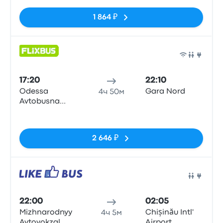
1 864 ₽
Авто
17:20
22:10
Odessa
Gara Nord
4ч 50м
Avtobusna
Zupynka
Нет тегов
2 646 ₽
Авто
22:00
02:05
Mizhnarodnyy
Chișinău Intl'
4ч 5м
Avtovokzal
Airport