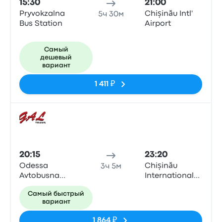
15:30
21:00
Pryvokzalna
Chișinău Intl'
5ч 30м
Bus Station
Airport
Самый
дешевый
вариант
1 411 ₽
Авто
20:15
23:20
Odessa
Chișinău
3ч 5м
Avtobusna
International
Zupynka
Airport
Самый быстрый
вариант
1 864 ₽