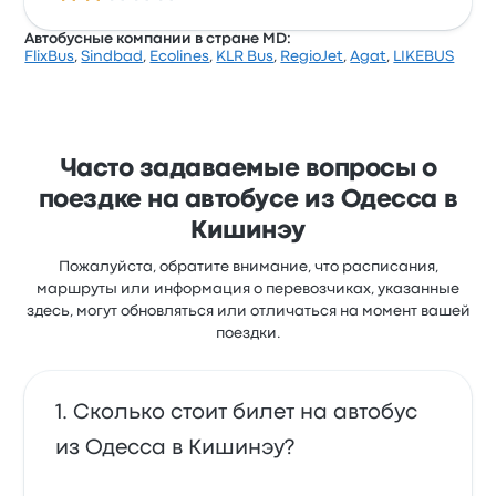
часто не нравится доступ к билетам. Билеты на эту
поездку у Eurovoyage стоят от 1 681 ₽
Автобусные компании в стране MD:
FlixBus
,
Sindbad
,
Ecolines
,
KLR Bus
,
RegioJet
,
Agat
,
LIKEBUS
Средняя оценка Orion Bus за эту поездку: 2
(получено отзывов: 1). Билеты на поездку по этому
маршруту у Orion Bus стоят от 1 753 ₽, средняя
продолжительность поездки — 5 ч.
Часто задаваемые вопросы о
поездке на автобусе из Одесса в
Кишинэу
Пожалуйста, обратите внимание, что расписания,
маршруты или информация о перевозчиках, указанные
здесь, могут обновляться или отличаться на момент вашей
поездки.
Сколько стоит билет на автобус
из Одесса в Кишинэу?