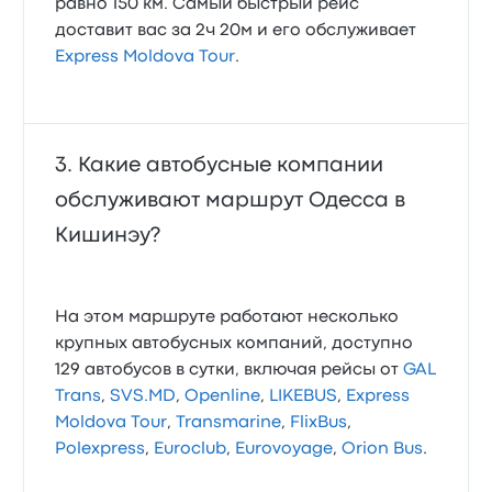
равно 150 км. Самый быстрый рейс
доставит вас за 2ч 20м и его обслуживает
Express Moldova Tour
.
Какие автобусные компании
обслуживают маршрут Одесса в
Кишинэу?
На этом маршруте работают несколько
крупных автобусных компаний, доступно
129 автобусов в сутки, включая рейсы от
GAL
Trans
,
SVS.MD
,
Openline
,
LIKEBUS
,
Express
Moldova Tour
,
Transmarine
,
FlixBus
,
Polexpress
,
Euroclub
,
Eurovoyage
,
Orion Bus
.