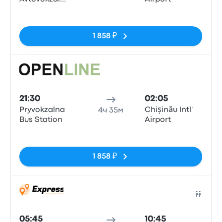
Odesa
Нет тегов
1 858 ₽
Авто
21:30
02:05
Pryvokzalna
Chișinău Intl'
4ч 35м
Bus Station
Airport
Нет тегов
1 858 ₽
Авто
05:45
10:45