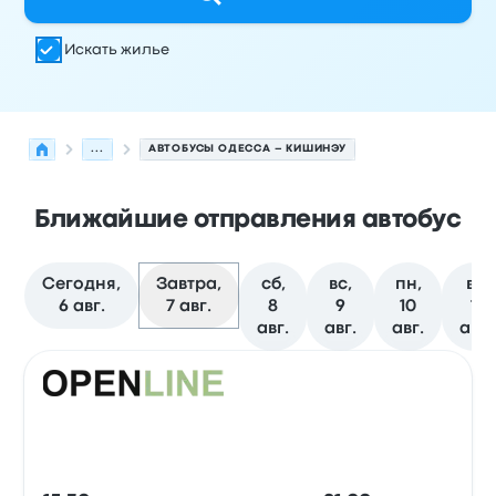
Искать жилье
...
АВТОБУСЫ ОДЕССА – КИШИНЭУ
Ближайшие отправления автобус
Сегодня,
Завтра,
сб,
вс,
пн,
вт,
6 авг.
7 авг.
8
9
10
11
авг.
авг.
авг.
авг.
Следующие отправления из Одесса в Кишинэу на 7 а
Оператор
Тип транспортного средства
Время отправ
Авто