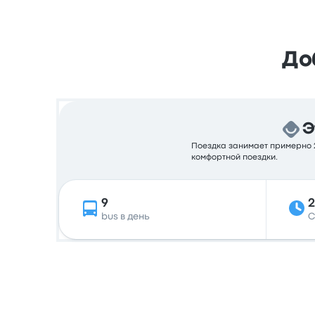
До
Э
Поездка занимает примерно 2
комфортной поездки.
9
bus в день
С