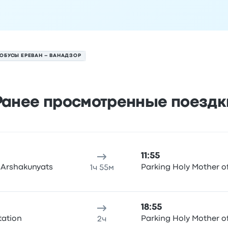
ОБУСЫ ЕРЕВАН – ВАНАДЗОР
Ранее просмотренные поездк
 на 7 августа
 отправления
Место отправления
Продолжительность по
11:55
 Arshakunyats
Parking Holy Mother 
1ч 55м
18:55
tation
Parking Holy Mother 
2ч