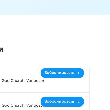
и
ездки
Время прибытия
Место прибытия
Рекомендуемое
Забронировать
of God Church, Vanadzor
Забронировать
of God Church, Vanadzor