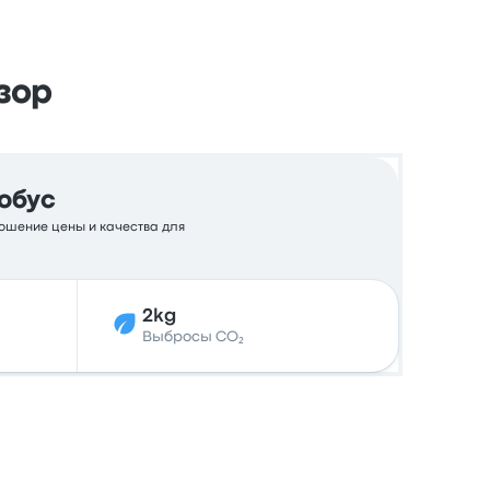
зор
обус
ношение цены и качества для
2kg
Выбросы CO₂