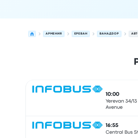
АРМЕНИЯ
ЕРЕВАН
ВАНАДЗОР
АВТ
Следующие отправления из Ереван в Ванадзор
Оператор
Тип транспортного средства
Время
10:00
Yerevan 34/13
Avenue
Автобус
16:55
Central Bus S
Автобус