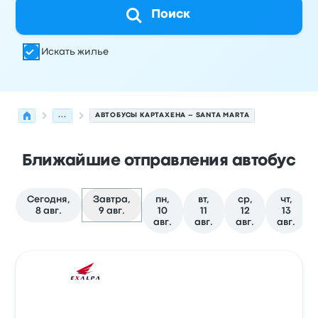
Поиск
Искать жилье
...
АВТОБУСЫ КАРТАХЕНА – SANTA MARTA
Ближайшие отправления автобус
Сегодня,
Завтра,
пн,
вт,
ср,
чт,
8 авг.
9 авг.
10
11
12
13
авг.
авг.
авг.
авг.
Следующие отправления из Картахена в Santa Marta 
Оператор
Тип транспортного средства
Время отправ
Авто