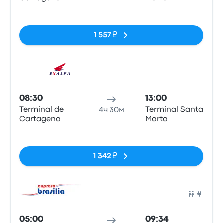
Нет тегов
1 557 ₽
Авто
08:30
13:00
Terminal de
Terminal Santa
4ч 30м
Cartagena
Marta
Нет тегов
1 342 ₽
Авто
05:00
09:34