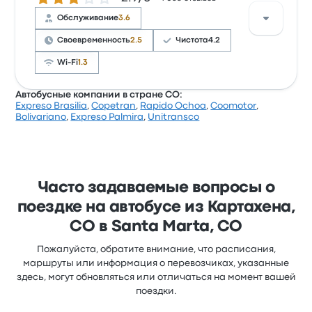
место отправления, но иногда не нравится Wi-Fi.
Обслуживание
3.6
Билеты на эту поездку у Almirante Padilla S.A. стоят
от 1 382 ₽
Своевременность
2.5
Чистота
4.2
Wi-Fi
1.3
Автобусные компании в стране CO:
Expreso Brasilia
,
Copetran
,
Rapido Ochoa
,
Coomotor
,
Оценка Copetran за эту поездку: 3 (получено
Bolivariano
,
Expreso Palmira
,
Unitransco
отзывов: 99). Больше всего путешественникам
нравится места и чистота, но иногда не нравится
пунктуальность. Билеты на эту поездку у Copetran
стоят от 1 357 ₽
Часто задаваемые вопросы о
поездке на автобусе из Картахена,
CO в Santa Marta, CO
Пожалуйста, обратите внимание, что расписания,
маршруты или информация о перевозчиках, указанные
здесь, могут обновляться или отличаться на момент вашей
поездки.