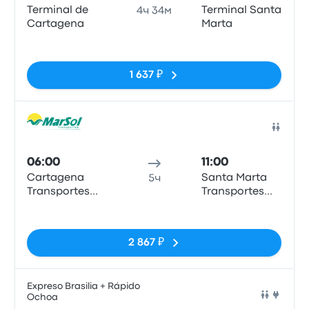
Terminal de
Terminal Santa
4ч 34м
Cartagena
Marta
Нет тегов
1 637 ₽
Авто
06:00
11:00
Cartagena
Santa Marta
5ч
Transportes
Transportes
Marsol Office
Marsol Office
Нет тегов
2 867 ₽
Expreso Brasilia + Rápido
Ochoa
Авто