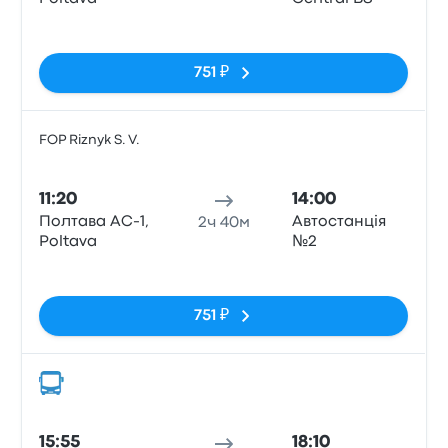
Нет тегов
751 ₽
FOP Riznyk S. V.
Авто
11:20
14:00
Полтава АС-1,
Автостанція
2ч 40м
Poltava
№2
Нет тегов
751 ₽
Авто
15:55
18:10