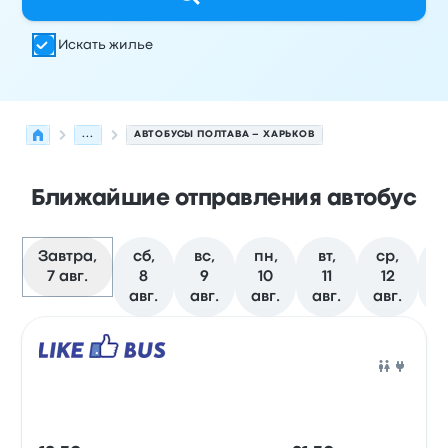
Искать жилье
...
АВТОБУСЫ ПОЛТАВА – ХАРЬКОВ
Ближайшие отправления автобус
Завтра,
сб,
вс,
пн,
вт,
ср,
ч
7 авг.
8
9
10
11
12
авг.
авг.
авг.
авг.
авг.
а
Следующие отправления из Полтава в Харьков на 7 а
Оператор
Тип транспортного средства
Время отправ
Авто