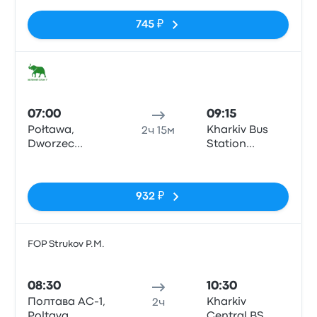
745 ₽
Авто
07:00
09:15
Połtawa,
Kharkiv Bus
2ч 15м
Dworzec
Station
Autobusowy ul.
Privokzalnaya
Нет тегов
Welikotirniwska
7, Poltava
932 ₽
FOP Strukov P.M.
Авто
08:30
10:30
Полтава АС-1,
Kharkiv
2ч
Poltava
Central BS