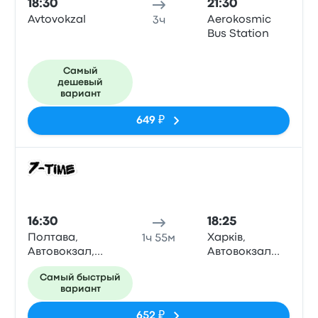
18:30
21:30
Avtovokzal
Aerokosmic
3ч
Bus Station
Самый
дешевый
вариант
649 ₽
Авто
16:30
18:25
Полтава,
Харків,
1ч 55м
Автовокзал,
Автовокзал
вул.
Центральний,
Самый быстрый
Великотирнівська,
№1, вул.
вариант
7, Poltava
Гагаріна, 22,
Kharkiv
652 ₽