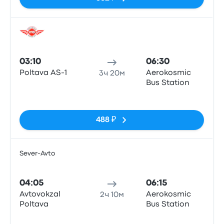
Авто
03:10
06:30
Poltava AS-1
Aerokosmic
3ч 20м
Bus Station
Нет тегов
488 ₽
Sever-Avto
Авто
04:05
06:15
Avtovokzal
Aerokosmic
2ч 10м
Poltava
Bus Station
Нет тегов