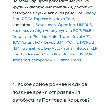
На этом маршруте работают несколько
крупных автобусных компаний, доступно 19
автобусов в сутки, включая рейсы от
Zelenyi
Slon 7 TOV
,
Express Moldova Tour
,
canzatrans,
Sever-Avto
,
Openline
,
LIKEBUS
,
Kuznetsova Olga Volodymyrivna FOP
,
FlixBus
,
Denysivka-Plus
,
Lis-Auto-Trans
,
Kovel APT
,
TOV Yunas
,
FOP Osypa S.M.
,
ФОП СТРУКОВ
П.М.
,
Gunsel Tov
,
Lys-Auto-Trans
,
Infobus
,
KLR
Bus
,
Lux Reisen
,
Orion Bus
,
Brintsov SV FOP
,
Transport company VIP
,
Cazna Trans
.
Какое самое раннее и самое
позднее время отправления
автобуса из Полтава в Харьков?