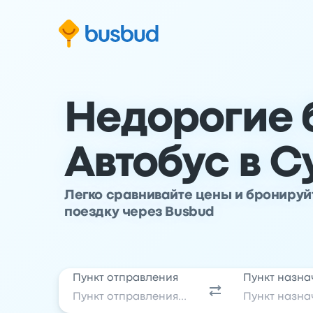
ти к основной информации
ти к нижнему колонтитулу
ерейти к форме поиска
Недорогие 
Автобус в 
Легко сравнивайте цены и брониру
поездку через Busbud
Пункт отправления
Пункт назна