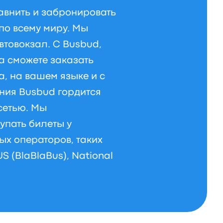
авнить и забронировать
по всему миру. Мы
втовокзал. С Busbud,
да сможете заказать
а, на вашем языке и с
ния Busbud гордится
сетью. Мы
упать билеты у
х операторов, таких
US (BlaBlaBus), National