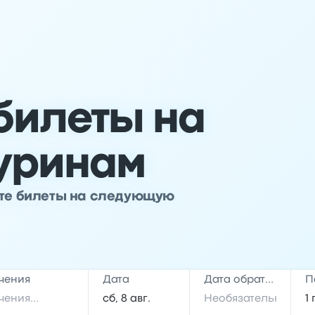
билеты на
Суринам
йте билеты на следующую
чения
Дата
Дата обратной поездки
П