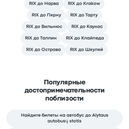
RIX до Нарва
RIX до Krakow
RIX до Пярну
RIX до Тарту
RIX до Вильнюс
RIX до Каунас
RIX до Таллин
RIX до Клайпеда
RIX до Острава
RIX до Шяуляй
Популярные
достопримечательности
поблизости
Найдите билеты на автобус до Alytaus
autobusų stotis