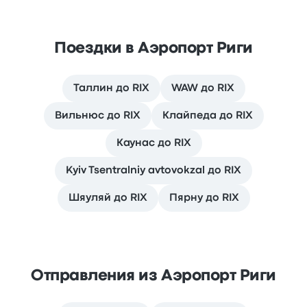
Поездки в Аэропорт Риги
Таллин до RIX
WAW до RIX
Вильнюс до RIX
Клайпеда до RIX
Каунас до RIX
Kyiv Tsentralniy avtovokzal до RIX
Шяуляй до RIX
Пярну до RIX
Отправления из Аэропорт Риги