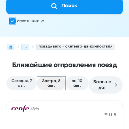
Поиск
Искать жилье
...
ПОЕЗДА ВИГО – САНТЬЯГО-ДЕ-КОМПОСТЕЛА
Ближайшие отправления поезд
Сегодня, 7
Завтра, 8
пн, 10
Больше
авг.
авг.
авг.
дат
Следующие отправления из Виго в Сантьяго-де-Компо
Оператор
Тип транспортного средства
Время отправ
Поез