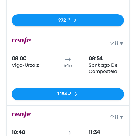
Нет тегов
972 ₽
Поез
08:00
08:54
Vigo-Urzáiz
Santiago De
54м
Compostela
Нет тегов
1 184 ₽
Поез
10:40
11:34