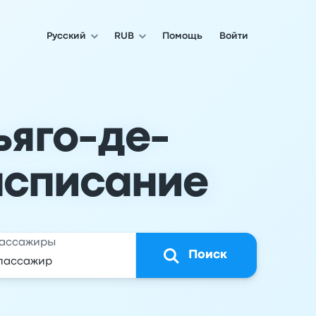
Русский
RUB
Помощь
Войти
ьяго-де-
асписание
ассажиры
Поиск