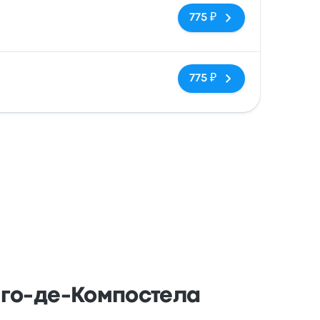
Нет тегов
775 ₽
Нет тегов
775 ₽
яго-де-Компостела