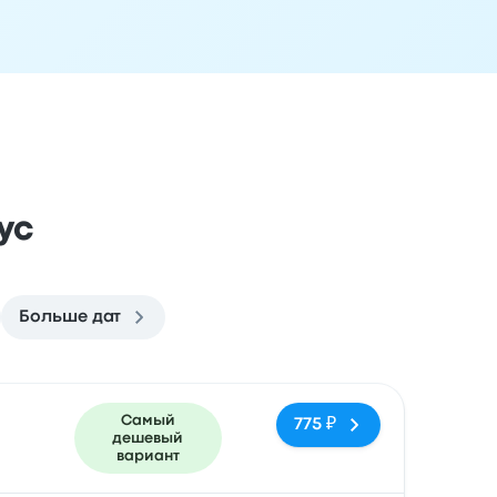
ус
Больше дат
ездки
Время прибытия
Место прибытия
Рекомендуемое
Самый
775 ₽
дешевый
вариант