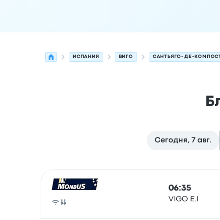
ИСПАНИЯ
ВИГО
САНТЬЯГО-ДЕ-КОМПОС
Б
Сегодня, 7 авг.
Следующие отправления из Виго в Сантьяго-д
Оператор
Тип транспортного средства
Время
06:35
VIGO E.I
Автобус