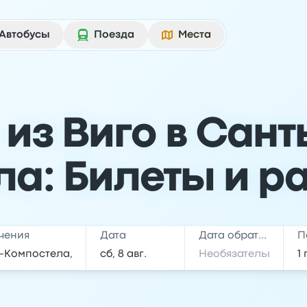
Автобусы
Поезда
Места
 из Виго в Сант
ла: Билеты и р
чения
Дата
Дата обратной поездки
П