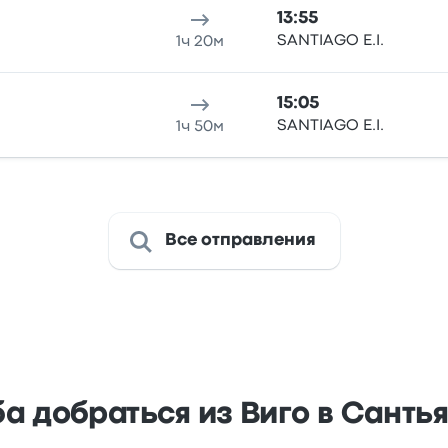
13:55
SANTIAGO E.I.
1ч 20м
15:05
SANTIAGO E.I.
1ч 50м
Все отправления
ба добраться из Виго в Санть