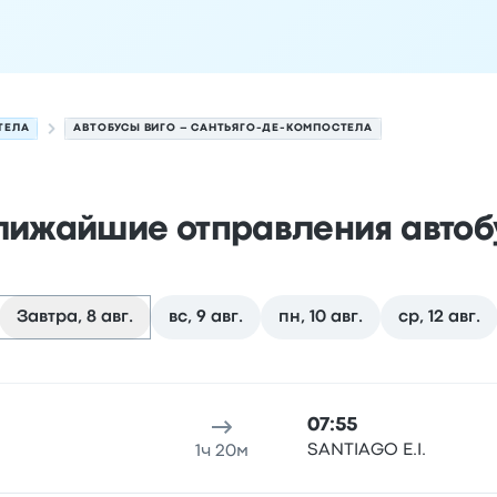
ТЕЛА
АВТОБУСЫ ВИГО – САНТЬЯГО-ДЕ-КОМПОСТЕЛА
лижайшие отправления автоб
Завтра, 8 авг.
вс, 9 авг.
пн, 10 авг.
ср, 12 авг.
е-Компостела на 8 августа
 отправления
Место отправления
Продолжительность по
07:55
SANTIAGO E.I.
1ч 20м