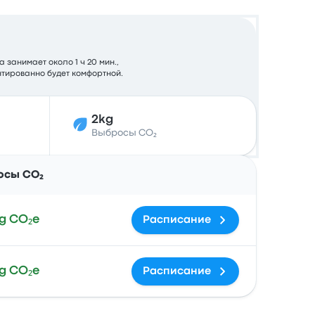
 занимает около 1 ч 20 мин.,
нтированно будет комфортной.
2kg
Выбросы CO₂
Действия
осы CO₂
g CO₂e
Расписание
g CO₂e
Расписание