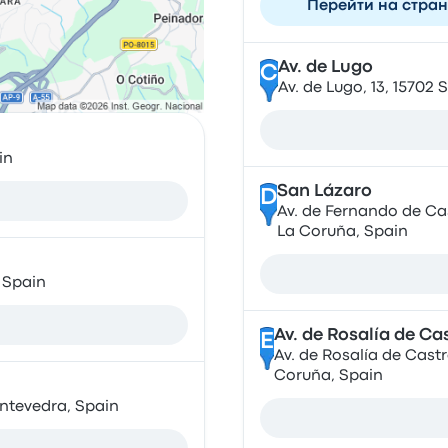
Перейти на стра
Av. de Lugo
C
Av. de Lugo, 13, 1570
in
San Lázaro
D
Av. de Fernando de Ca
La Coruña, Spain
, Spain
Av. de Rosalía de Ca
E
Av. de Rosalía de Cast
Coruña, Spain
ontevedra, Spain