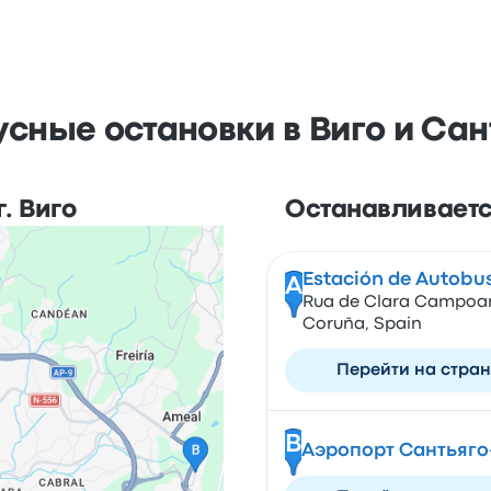
усные остановки в Виго и Са
. Виго
Останавливается
Estación de Autobu
A
Rua de Clara Campoam
Coruña, Spain
Перейти на стра
B
Аэропорт Сантьяго