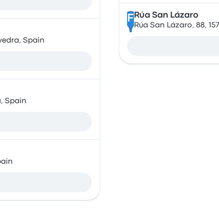
Rúa San Lázaro
F
Rúa San Lázaro, 88, 1
vedra, Spain
, Spain
pain