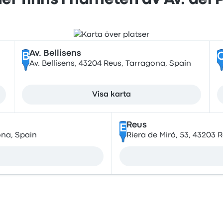
er finns i närheten av Av. del 
Av. Bellisens
B
Av. Bellisens, 43204 Reus, Tarragona, Spain
Visa karta
Reus
E
ona, Spain
Riera de Miró, 53, 43203 