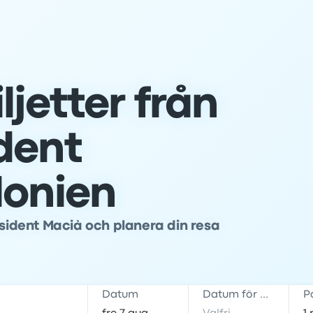
ljetter från
ident
lonien
esident Macià och planera din resa
Datum
Datum för hemresa
P