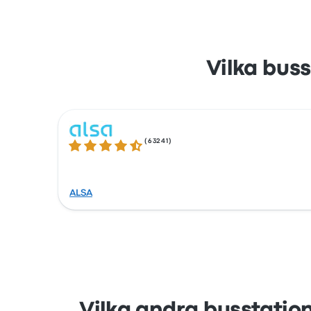
Vilka buss
(
63241
)
4.3 ur 5 stjärnor
ALSA