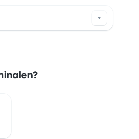
t för den här busshållplatsen i Reus på en
rminalen?