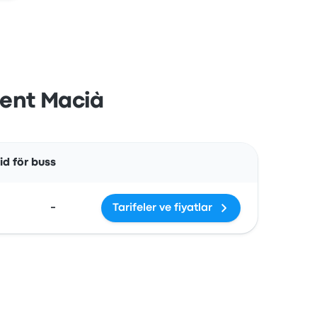
ident Macià
Åtgärder
d för buss
-
Tarifeler ve fiyatlar