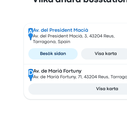
Vilka andra busstation
Av. del President Macià
A
Av. del President Macià, 3, 43204 Reus,
Tarragona, Spain
Besök sidan
Visa karta
Av. de Marià Fortuny
D
Av. de Marià Fortuny, 71, 43204 Reus, Tarrag
Visa karta