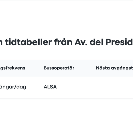
 tidtabeller från Av. del Pres
gsfrekvens
Bussoperatör
Nästa avgångsti
gångar/dag
ALSA