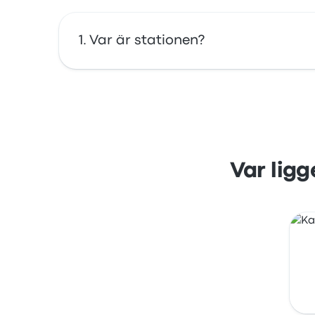
Var är stationen?
Adressen för Av. del President Macià är Av. 
karta.
Var ligg