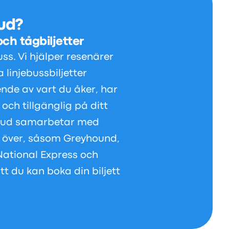
bud?
ch tågbiljetter
ss. Vi hjälper resenärer
 linjebussbiljetter
ende av vart du åker, har
och tillgänglig på ditt
usbud samarbetar med
n över, såsom Greyhound,
National Express och
 du kan boka din biljett