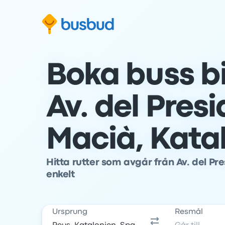
oppa till sökformuläret
Hoppa till sidfoten
Hoppa till innehåll
Boka buss bi
Av. del Pres
Macià, Kata
Hitta rutter som avgår från Av. del Pr
enkelt
Ursprung
Resmål