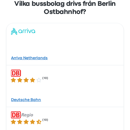
Vilka bussbolag drivs från Berlin
Ostbahnhof?
Arriva Netherlands
(
10
)
3.8 ur 5 stjärnor
Deutsche Bahn
(
10
)
4.6 ur 5 stjärnor