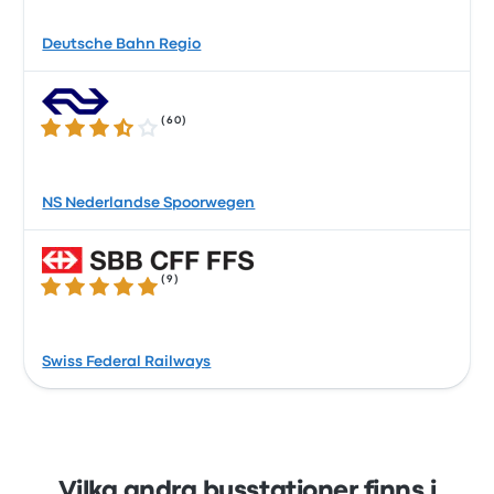
Deutsche Bahn Regio
(
60
)
3.6 ur 5 stjärnor
NS Nederlandse Spoorwegen
(
9
)
4.8 ur 5 stjärnor
Swiss Federal Railways
Vilka andra busstationer finns i