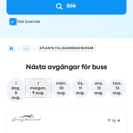
Sök
Sök boende
...
ATLANTA TILL SAVANNAH BUSSAR
Nästa avgångar för buss
I
I
mån,
tis,
ons,
tors,
dag,
morgon,
10
11
12
13
8
9 aug.
aug.
aug.
aug.
aug.
aug.
Nästa avgångar från Atlanta till Savannah den 9 august
Drivs av
Fordonstyp
Avgångstid
Avgångsplats
resans va
Buss