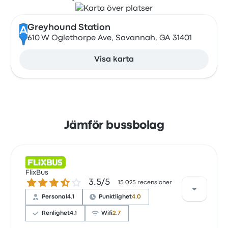
Greyhound Station
A
610 W Oglethorpe Ave, Savannah, GA 31401
Visa karta
Jämför bussbolag
FlixBus
3.5 ur 5 stjärnor
3.5/5
15 025 recensioner
Personal
4.1
Punktlighet
4.0
Renlighet
4.1
Wifi
2.7