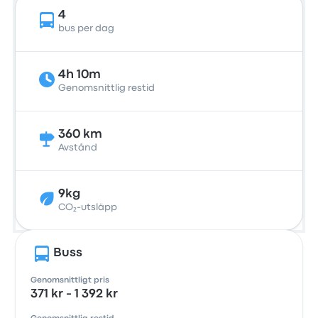
4
bus per dag
4h 10m
Genomsnittlig restid
360 km
Avstånd
9kg
CO₂-utsläpp
Buss
Genomsnittligt pris
371 kr - 1 392 kr