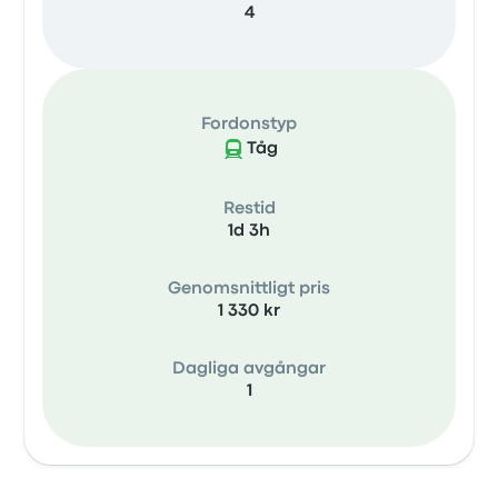
4
Fordonstyp
Tåg
Restid
1d 3h
Genomsnittligt pris
1 330 kr
Dagliga avgångar
1