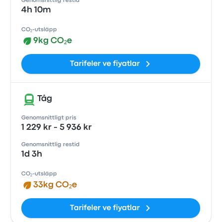
Genomsnittlig restid
4h 10m
CO₂-utsläpp
9kg CO₂e
Tarifeler ve fiyatlar
Tåg
Genomsnittligt pris
1 229 kr - 5 936 kr
Genomsnittlig restid
1d 3h
CO₂-utsläpp
33kg CO₂e
Tarifeler ve fiyatlar