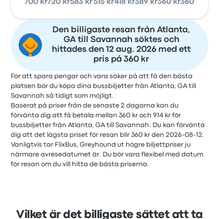
700 kr
720 kr
583 kr
515 kr
418 kr
389 kr
360 kr
360 kr
Den billigaste resan från Atlanta,
GA till Savannah söktes och
hittades den 12 aug. 2026 med ett
pris på 360 kr
För att spara pengar och vara säker på att få den bästa
platsen bör du köpa dina bussbiljetter från Atlanta, GA till
Savannah så tidigt som möjligt.
Baserat på priser från de senaste 2 dagarna kan du
förvänta dig att få betala mellan 360 kr och 914 kr för
bussbiljetter från Atlanta, GA till Savannah. Du kan förvänta
dig att det lägsta priset för resan blir 360 kr den 2026-08-12.
Vanligtvis tar FlixBus, Greyhound ut högre biljettpriser ju
närmare avresedatumet är. Du bör vara flexibel med datum
för resan om du vill hitta de bästa priserna.
Vilket är det billigaste sättet att ta