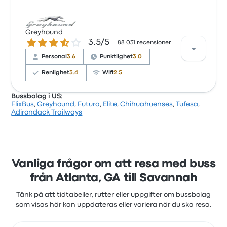
Baserat på 15025 recensioner har företaget 3.5
stjärnor på Busbud. Resenärerna var särskilt nöjda
Greyhound
3.5 ur 5 stjärnor
3.5/5
med biljettåtkomsten och temperaturen men
88 031 recensioner
klagade ofta på wifit. FlixBuss biljettpriser på den
Personal
3.6
Punktlighet
3.0
här resan börjar från 371 kr
Renlighet
3.4
Wifi
2.5
Bussbolag i US:
FlixBus
,
Greyhound
,
Futura
,
Elite
,
Chihuahuenses
,
Tufesa
,
Enligt 77 recensioner fick Greyhound ett 3.6-
Adirondack Trailways
stjärnigt betyg för denna resa. Resenärerna var
särskilt nöjda med personalen och punktligheten,
men vissa klagade på wifit. Greyhounds biljettpriser
på den här resan börjar från 371 kr
Vanliga frågor om att resa med buss
från Atlanta, GA till Savannah
Tänk på att tidtabeller, rutter eller uppgifter om bussbolag
som visas här kan uppdateras eller variera när du ska resa.