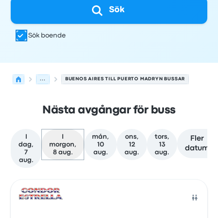
Sök
Sök boende
...
BUENOS AIRES TILL PUERTO MADRYN BUSSAR
Nästa avgångar för buss
I
I
mån,
ons,
tors,
Fler
dag,
morgon,
10
12
13
datum
7
8 aug.
aug.
aug.
aug.
aug.
Nästa avgångar från Buenos Aires till Puerto Madryn de
Drivs av
Fordonstyp
Avgångstid
Avgångsplats
resans va
Buss