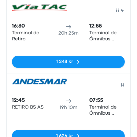
Buss
16:30
12:55
Terminal de
Terminal de
20h 25m
Retiro
Ómnibus
Puerto Madryn
Inga taggar
1 248 kr
Buss
12:45
07:55
RETIRO BS AS
Terminal de
19h 10m
Ómnibus
Puerto Madryn
Inga taggar
1 626 kr