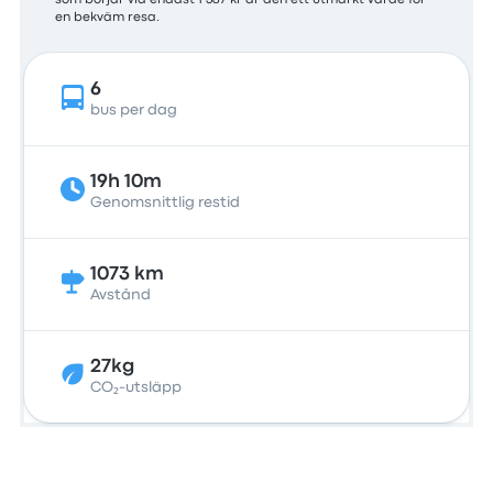
som börjar vid endast 1 387 kr är den ett utmärkt värde för
en bekväm resa.
6
bus per dag
19h 10m
Genomsnittlig restid
1073 km
Avstånd
27kg
CO₂-utsläpp