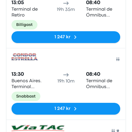
13:05
08:40
Terminal de
Terminal de
19h 35m
Retiro
Ómnibus
Puerto Madryn
Billigast
1 247 kr
Buss
13:30
08:40
Buenos Aires.
Terminal de
19h 10m
Terminal
Ómnibus
Dellepiane
Puerto Madryn
Snabbast
1 247 kr