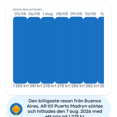
BÄSTA PRIS HITTADES
05/08
06/08
I dag
08/08
09/08
10/08
11/08
1
1 283 kr
1 281 kr
1 278 kr
1 278 kr
1 286 kr
1 283 kr
1 286 kr
1 
Den billigaste resan från Buenos
Aires, AR till Puerto Madryn söktes
och hittades den 7 aug. 2026 med
ett pris på 1 278 kr