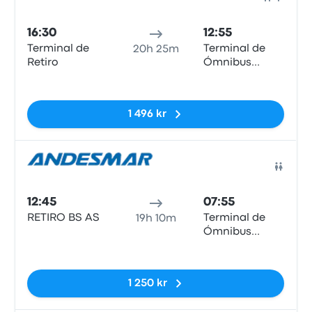
Buss
16:30
12:55
Terminal de
Terminal de
20h 25m
Retiro
Ómnibus
Puerto Madryn
Inga taggar
1 496 kr
Buss
12:45
07:55
RETIRO BS AS
Terminal de
19h 10m
Ómnibus
Puerto Madryn
Inga taggar
1 250 kr