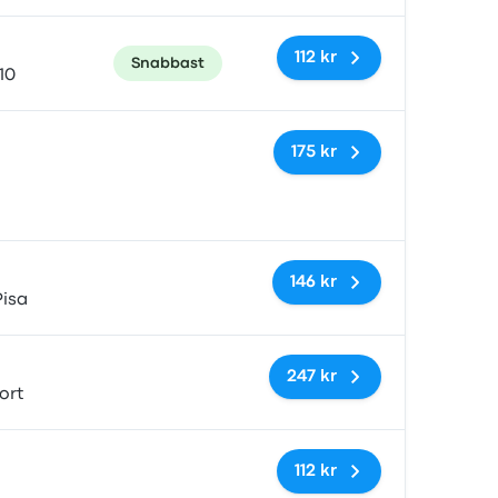
112 kr
Snabbast
10
Inga taggar
175 kr
Inga taggar
146 kr
Pisa
Inga taggar
247 kr
ort
Inga taggar
112 kr