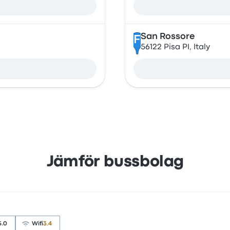
San Rossore
F
56122 Pisa PI, Italy
Jämför bussbolag
5.0
Wifi
3.4