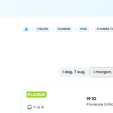
ITALIEN
FLORENS
PISA
FLORENS TI
I dag, 7 aug.
I morgon, 
Nästa avgångar från Florens till Pisa den 8 augu
Drivs av
Fordonstyp
Avgångstid
Avgångsplats
r
19:10
Florence (Vil