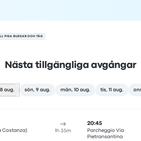
LL PISA BUSSAR OCH TÅG
Nästa tillgängliga avgångar
8 aug.
sön, 9 aug.
mån, 10 aug.
tis, 11 aug.
ons
sti
esans varaktighet
ankomsttid
Ankomstplats
Rekommende
20:45
la Costanza)
Parcheggio Via
1h 35m
Pietransantina