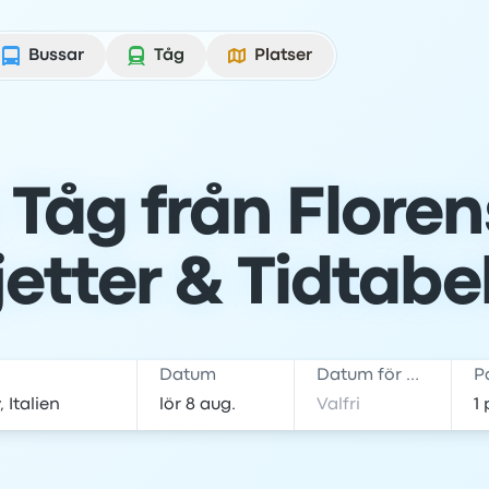
Bussar
Tåg
Platser
Tåg från Florens 
jetter & Tidtabe
Datum
Datum för hemresa
P