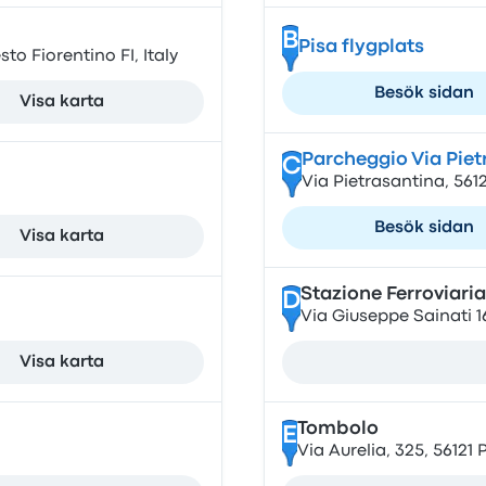
B
Pisa flygplats
to Fiorentino FI, Italy
Besök sidan
Visa karta
Parcheggio Via Piet
C
Via Pietrasantina, 5612
Besök sidan
Visa karta
Stazione Ferroviaria
D
Via Giuseppe Sainati 16,
Visa karta
Tombolo
E
Via Aurelia, 325, 56121 P