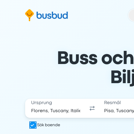
oppa till sökformuläret
Hoppa till sidfoten
Hoppa till innehåll
Buss och 
Bil
Ursprung
Resmål
Sök boende