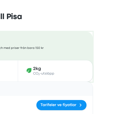
ll Pisa
ch med priser från bara 150 kr
2kg
CO₂-utsläpp
Åtgärder
Tarifeler ve fiyatlar