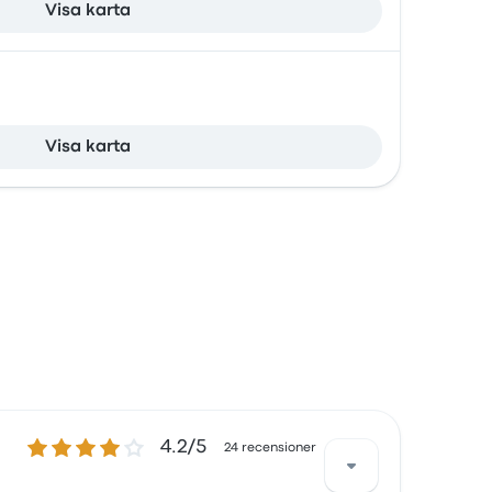
Visa karta
Visa karta
4.2 ur 5 stjärnor
4.2/5
24 recensioner