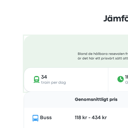
Jämför
Bland de hållbara resevalen fr
är det här ett prisvärt sätt a
34
1
train per dag
G
Genomsnittligt pris
Buss
118 kr - 434 kr