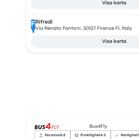
Visa karta
Rifredi
F
Via Renato Fantoni, 50127 Firenze FI, Italy
Visa karta
Bus4Fly
Personal
4.8
Punktlighet
4.5
Renlighet