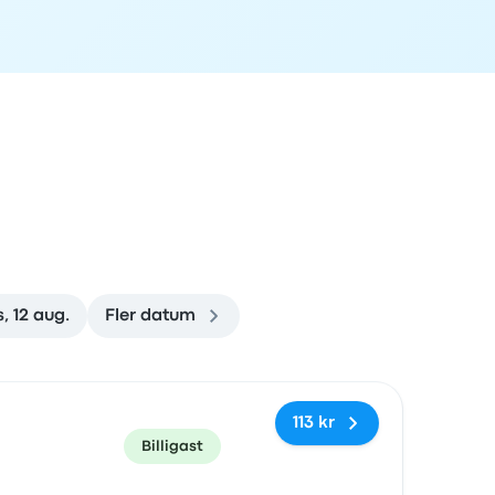
, 12 aug.
Fler datum
rad
Pris och bokningslänk
113 kr
Billigast