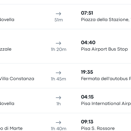
07:51
Novella
Piazza della Stazione, 
51m
04:40
azzale
Pisa Airport Bus Stop
1h 20m
19:35
Villa Constanza
Fermata dell'autobus 
1h 45m
04:15
Novella
Pisa International Airp
1h
09:13
o di Marte
Pisa S. Rossore
1h 40m