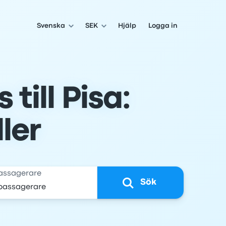
Svenska
SEK
Hjälp
Logga in
till Pisa:
ller
assagerare
Sök