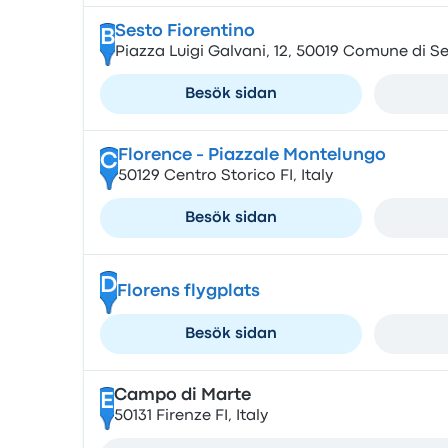
Sesto Fiorentino
B
Piazza Luigi Galvani, 12, 50019 Comune di Ses
Besök sidan
Florence - Piazzale Montelungo
C
50129 Centro Storico FI, Italy
Besök sidan
D
Florens flygplats
Besök sidan
Campo di Marte
E
50131 Firenze FI, Italy