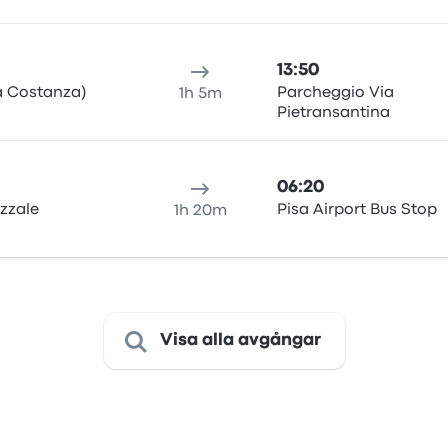
13:50
la Costanza)
Parcheggio Via
1h 5m
Pietransantina
06:20
azzale
Pisa Airport Bus Stop
1h 20m
Visa alla avgångar