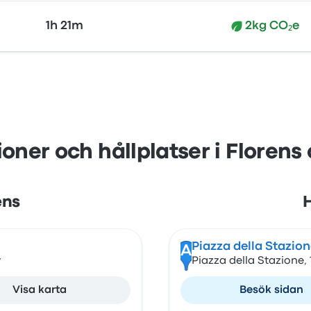
1h 21m
2kg CO₂e
oner och hållplatser i Florens
ens
H
Piazza della Stazion
A
y
Piazza della Stazione, 1
Visa karta
Besök sidan