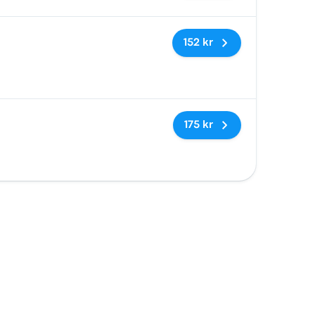
Inga taggar
152 kr
Inga taggar
175 kr