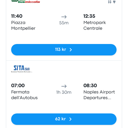
Buss
11:40
12:35
Piazza
Metropark
55m
Montpellier
Centrale
Inga taggar
113 kr
Buss
07:00
08:30
Fermata
Naples Airport
1h 30m
dell'Autobus
Departures
Hall Bus stop,
Inga taggar
Viale Fulco
Ruffo di
62 kr
Calabria