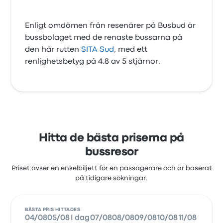
Enligt omdömen från resenärer på Busbud är
bussbolaget med de renaste bussarna på
den här rutten
SITA Sud
, med ett
renlighetsbetyg på 4.8 av 5 stjärnor.
Hitta de bästa priserna på
bussresor
Priset avser en enkelbiljett för en passagerare och är baserat
på tidigare sökningar.
BÄSTA PRIS HITTADES
04/08
05/08
I dag
07/08
08/08
09/08
10/08
11/08