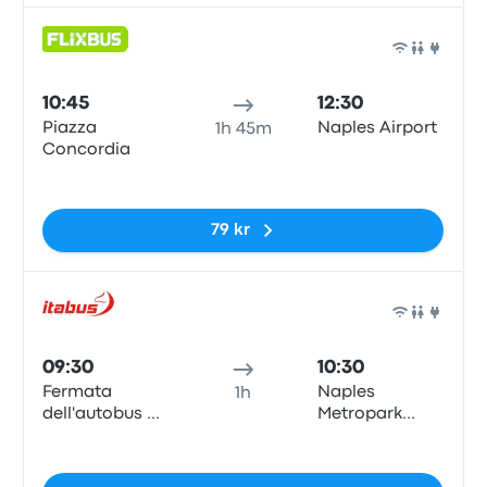
Buss
10:45
12:30
Piazza
Naples Airport
1h 45m
Concordia
Inga taggar
79 kr
Buss
09:30
10:30
Fermata
Naples
1h
dell'autobus de
Metropark
Saverno -
Central
Inga taggar
Piazza della
Parking
Concordia