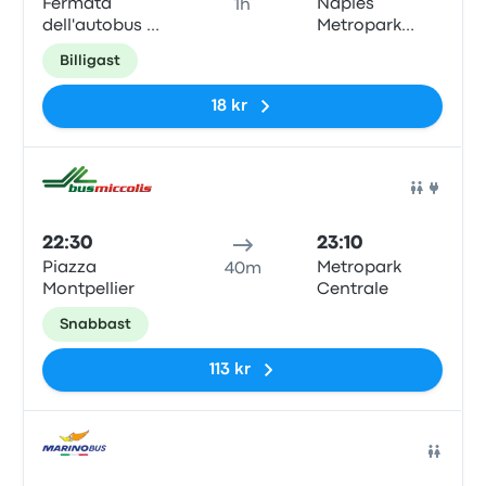
Fermata
Naples
1h
dell'autobus de
Metropark
Saverno -
Central
Billigast
Piazza della
Parking
Concordia
18 kr
Buss
22:30
23:10
Piazza
Metropark
40m
Montpellier
Centrale
Snabbast
113 kr
Buss