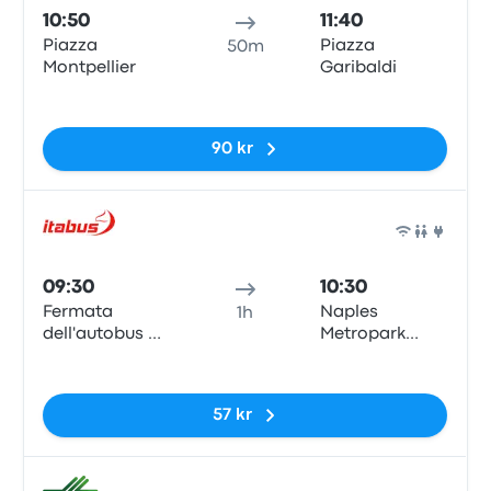
10:50
11:40
Piazza
Piazza
50m
Montpellier
Garibaldi
Inga taggar
90 kr
Buss
09:30
10:30
Fermata
Naples
1h
dell'autobus de
Metropark
Saverno -
Central
Inga taggar
Piazza della
Parking
Concordia
57 kr