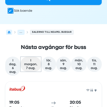
Sök boende
...
SALERNO TILL NEAPEL BUSSAR
Nästa avgångar för buss
I
I
lör,
sön,
mån,
tis,
dag,
morgon,
8
9
10
11
6
7 aug.
aug.
aug.
aug.
aug.
aug.
Nästa avgångar från Salerno till Neapel den 7 augusti
Drivs av
Fordonstyp
Avgångstid
Avgångsplats
resans va
Buss
19:05
20:05