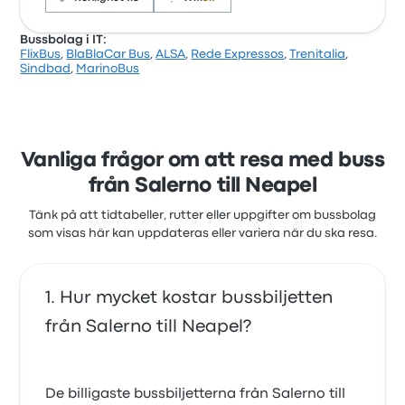
Bussbolag i IT:
FlixBus
,
BlaBlaCar Bus
,
ALSA
,
Rede Expressos
,
Trenitalia
,
Baserat på 403 recensioner har företaget 4.4
Sindbad
,
MarinoBus
stjärnor på Busbud. Resenärerna var särskilt nöjda
med personalen och biljettåtkomsten men klagade
ofta på eluttagen. SITA Suds biljettpriser på den här
resan börjar från 74 kr
Vanliga frågor om att resa med buss
från Salerno till Neapel
Tänk på att tidtabeller, rutter eller uppgifter om bussbolag
som visas här kan uppdateras eller variera när du ska resa.
Hur mycket kostar bussbiljetten
från Salerno till Neapel?
De billigaste bussbiljetterna från Salerno till