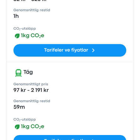
Genomsnittlig restid
1h
CO₂-utsläpp
1kg CO₂e
Tarifeler ve fiyatlar
Tåg
Genomsnittligt pris
97 kr - 2 191 kr
Genomsnittlig restid
59m
CO₂-utsläpp
1kg CO₂e