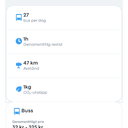
27
bus per dag
1h
Genomsnittlig restid
47 km
Avstånd
1kg
CO₂-utsläpp
Buss
Genomsnittligt pris
32 kr - 325 kr