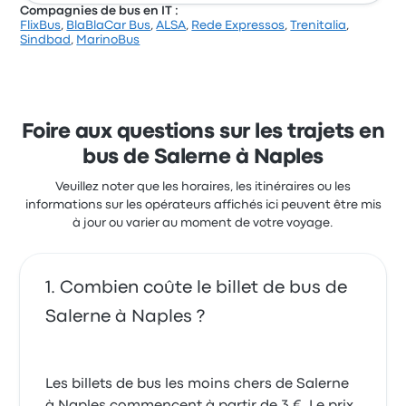
Compagnies de bus en IT :
FlixBus
,
BlaBlaCar Bus
,
ALSA
,
Rede Expressos
,
Trenitalia
,
Sur un total de 403 avis, la compagnie a reçu la note
Sindbad
,
MarinoBus
de 4.4 étoiles sur Busbud. Les voyageurs ont été
conquis par le personnel et l'accessibilité des billets,
mais ils se sont souvent plaints concernant les
prises électriques. Le prix des billets SITA Sud pour ce
voyage commencer à 7 €
Foire aux questions sur les trajets en
bus de Salerne à Naples
Veuillez noter que les horaires, les itinéraires ou les
informations sur les opérateurs affichés ici peuvent être mis
à jour ou varier au moment de votre voyage.
Combien coûte le billet de bus de
Salerne à Naples ?
Les billets de bus les moins chers de Salerne