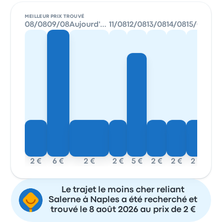
MEILLEUR PRIX TROUVÉ
08/08
09/08
Aujourd'hui
11/08
12/08
13/08
14/08
15/08
2 €
6 €
2 €
2 €
5 €
2 €
2 €
2 €
Le trajet le moins cher reliant
Salerne à Naples a été recherché et
trouvé le 8 août 2026 au prix de 2 €