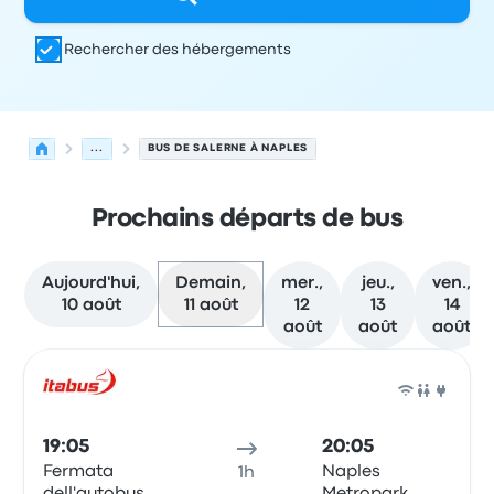
Rechercher des hébergements
...
BUS DE SALERNE À NAPLES
Prochains départs de bus
Aujourd'hui,
Demain,
mer.,
jeu.,
ven.,
10 août
11 août
12
13
14
août
août
août
Prochains départs de Salerne vers Naples le 11 août
Opéré par
Type de véhicule
Heure de départ
Lieu de dép
Bus
19:05
20:05
Fermata
Naples
1h