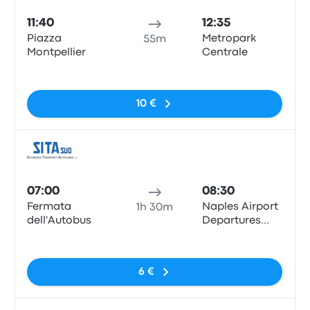
11:40
12:35
Piazza
Metropark
55m
Montpellier
Centrale
Pas de balises
10 €
Bus
07:00
08:30
Fermata
Naples Airport
1h 30m
dell'Autobus
Departures
Hall Bus stop,
Pas de balises
Viale Fulco
Ruffo di
6 €
Calabria