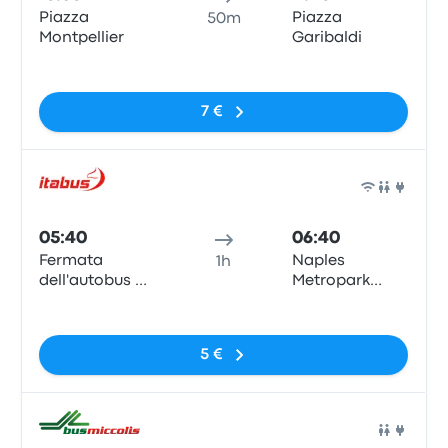
Piazza
Piazza
50m
Montpellier
Garibaldi
Pas de balises
7 €
Bus
05:40
06:40
Fermata
Naples
1h
dell'autobus de
Metropark
Saverno -
Central
Pas de balises
Piazza della
Parking
Concordia
5 €
Bus