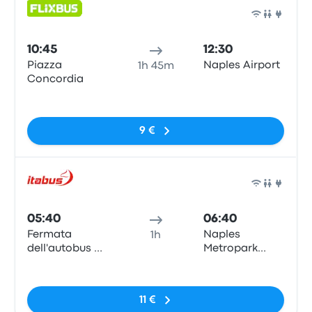
Bus
10:45
12:30
Piazza
Naples Airport
1h 45m
Concordia
Pas de balises
9 €
Bus
05:40
06:40
Fermata
Naples
1h
dell'autobus de
Metropark
Saverno -
Central
Pas de balises
Piazza della
Parking
Concordia
11 €