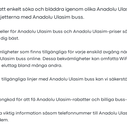
att enkelt söka och bläddra igenom olika Anadolu Ulas
biljetterna med Anadolu Ulasim buss.
beller för Anadolu Ulasim buss och Anadolu Ulasim-priser så
dig bäst.
ligheter som finns tillgängliga för varje enskild avgång nä
 Ulasim buss online. Dessa bekvämligheter kan omfatta WiF
h eluttag bland många andra.
a tillgängliga linjer med Anadolu Ulasim buss kan vi säkerstä
pongkod för att få Anadolu Ulasim-rabatter och billiga buss-b
a viktig information såsom telefonnummer till Anadolu Ulas
dem.