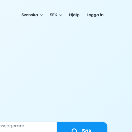
Svenska
SEK
Hjälp
Logga in
assagerare
Sök