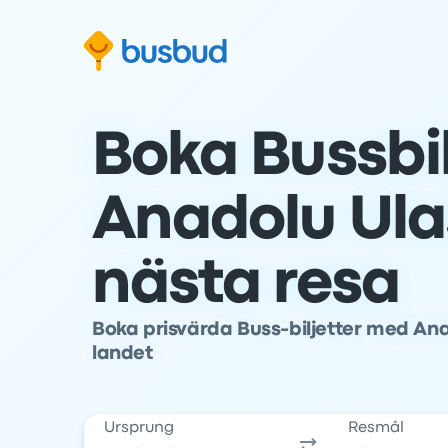
oppa till sökformuläret
Hoppa till sidfoten
Hoppa till innehåll
Boka Bussbil
Anadolu Ula
nästa resa
Boka prisvärda Buss-biljetter med Ana
landet
Ursprung
Resmål