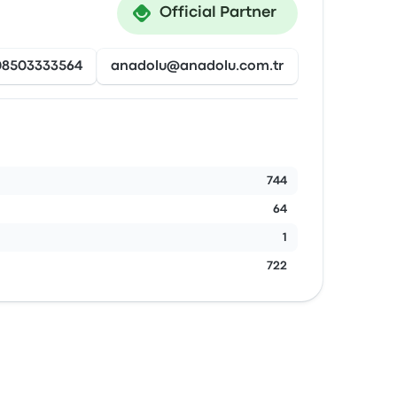
Official Partner
08503333564
anadolu@anadolu.com.tr
744
64
1
722