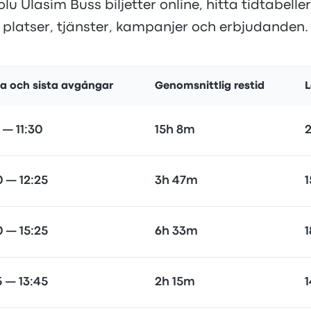
u Ulasim Buss biljetter online, hitta tidtabeller
platser, tjänster, kampanjer och erbjudanden.
ta och sista avgångar
Genomsnittlig restid
L
 — 11:30
15h 8m
2
0 — 12:25
3h 47m
1
0 — 15:25
6h 33m
1
5 — 13:45
2h 15m
1