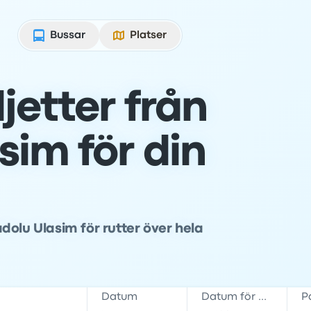
Bussar
Platser
jetter från
sim för din
dolu Ulasim för rutter över hela
Datum
Datum för hemresa
P