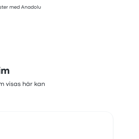
nster med Anadolu
im
om visas här kan