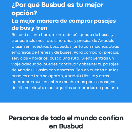
¿Por qué Busbud es tu mejor
opción?
La mejor manera de comprar pasajes
de bus y tren
Busbud es una herramienta de búsqueda de buses y
trenes: incluimos rutas, horarios y precios de Anadolu
Ulasim en nuestras búsquedas junto con muchas otras
empresas de trenes y de buses. Para comparar precios,
servicios y horarios, busca una ruta. Si encuentras un
viaje adecuado, puedes continuar y obtener tu pasajes
de Anadolu Ulasim con nosotros. Ten en cuenta que los
pasajes de tren se agotan, Anadolu Ulasim y otros
operadores suelen cobrar mucho más por los pasajes
de último minuto o por aquellos comprados en persona.
Personas de todo el mundo confían
en Busbud