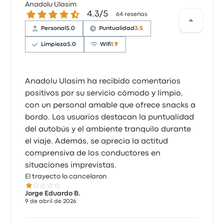
Anadolu Ulasim
4.3 de 5 estrellas
4.3/5
64 reseñas
Personal
5.0
Puntualidad
3.5
Limpieza
5.0
Wifi
1.9
Anadolu Ulasim ha recibido comentarios
positivos por su servicio cómodo y limpio,
con un personal amable que ofrece snacks a
bordo. Los usuarios destacan la puntualidad
del autobús y el ambiente tranquilo durante
el viaje. Además, se aprecia la actitud
comprensiva de los conductores en
situaciones imprevistas.
El trayecto lo cancelaron
1.0 de 5 estrellas
Jorge Eduardo B.
9 de abril de 2026