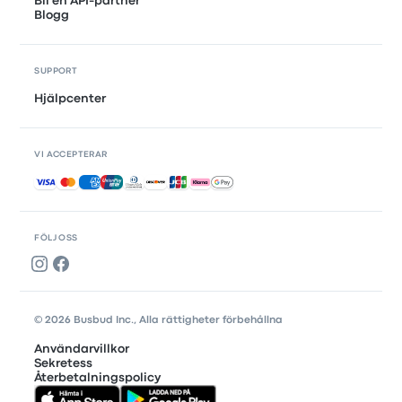
Bli en API-partner
Blogg
SUPPORT
Hjälpcenter
VI ACCEPTERAR
Accepterade betalningar
FÖLJ OSS
© 2026 Busbud Inc., Alla rättigheter förbehållna
Användarvillkor
Sekretess
Återbetalningspolicy