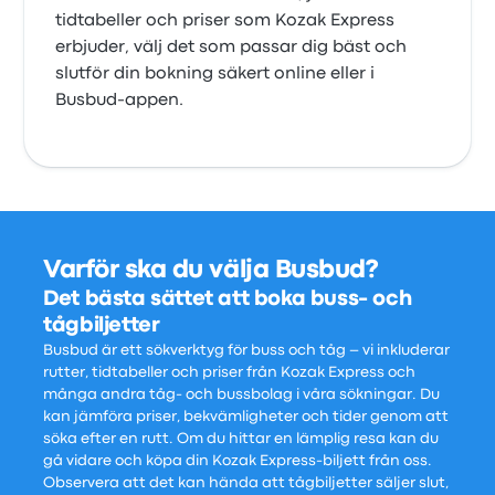
tidtabeller och priser som Kozak Express
erbjuder, välj det som passar dig bäst och
slutför din bokning säkert online eller i
Busbud-appen.
Varför ska du välja Busbud?
Det bästa sättet att boka buss- och
tågbiljetter
Busbud är ett sökverktyg för buss och tåg – vi inkluderar
rutter, tidtabeller och priser från Kozak Express och
många andra tåg- och bussbolag i våra sökningar. Du
kan jämföra priser, bekvämligheter och tider genom att
söka efter en rutt. Om du hittar en lämplig resa kan du
gå vidare och köpa din Kozak Express-biljett från oss.
Observera att det kan hända att tågbiljetter säljer slut,