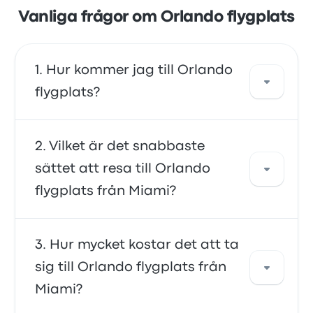
Vanliga frågor om Orlando flygplats
Hur kommer jag till Orlando
flygplats?
Du kan ta tåg, som tar dig ända fram till
Vilket är det snabbaste
flygplatsen. Alternativt kan du ta en taxi eller
sättet att resa till Orlando
använda en samåkningstjänst.
flygplats från Miami?
Det snabbaste sättet att resa till och från
Hur mycket kostar det att ta
Orlando flygplats är med tåg, som erbjuder
sig till Orlando flygplats från
bekväm transport till flygplatsterminalerna.
Miami?
tåg är ofta prisvärda, pålitliga och erbjuder
bekväma sittplatser, vilket gör dem till ett