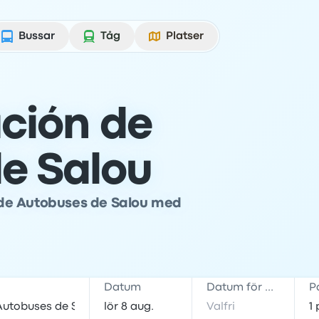
Bussar
Tåg
Platser
ación de
e Salou
ón de Autobuses de Salou med
Datum
Datum för hemresa
P