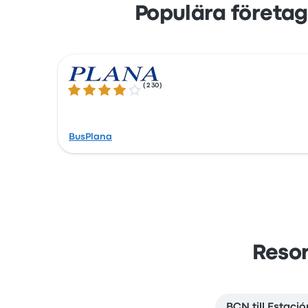
Populära företag
(
230
)
4.1 ur 5 stjärnor
BusPlana
Resor
BCN till Estaci