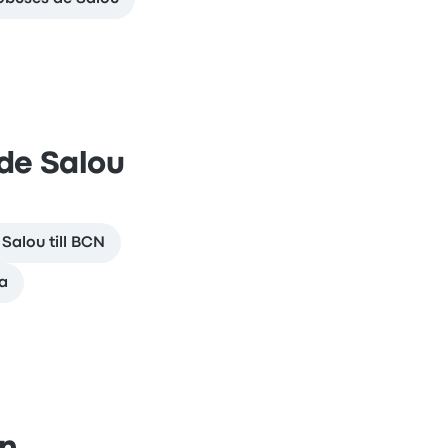
de Salou
Salou till BCN
ña