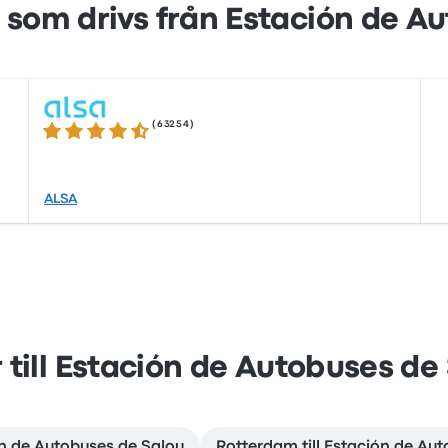
 som drivs från Estación de A
(
63254
)
4.3 ur 5 stjärnor
ALSA
 till Estación de Autobuses de
ón de Autobuses de Salou
Rotterdam till Estación de Au