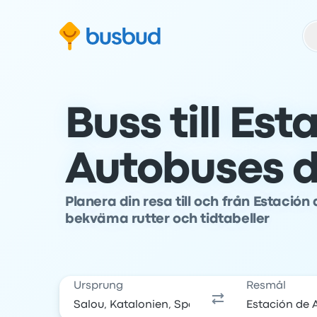
oppa till sökformuläret
Hoppa till sidfoten
Hoppa till innehåll
Buss till Est
Autobuses d
Planera din resa till och från Estaci
bekväma rutter och tidtabeller
Ursprung
Resmål