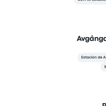
Avgånga
Estación de A
E