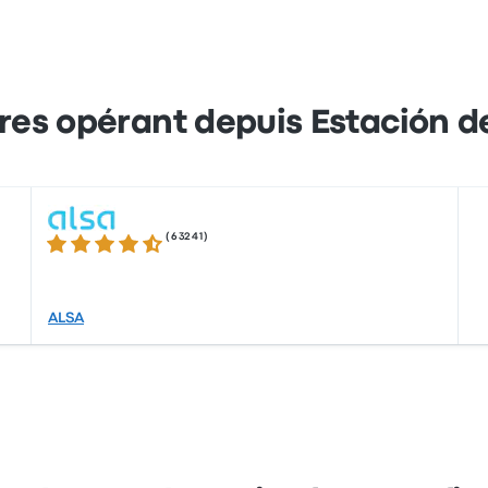
s en ligne avec Busbud. Réglez facilement vos trajets par cart
es opérant depuis Estación d
(
63241
)
4.3 sur 5 étoiles
ALSA