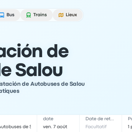
Bus
Trains
Lieux
ación de
e Salou
 Estación de Autobuses de Salou
ratiques
date
Date de retour
P