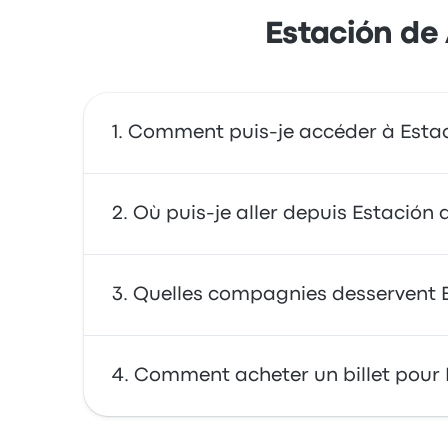
Estación de
Comment puis-je accéder à Estac
Vous déplacer en bus vous offre un accès dir
Où puis-je aller depuis Estación
Depuis Estación de Autobuses de Salou, vous
Quelles compagnies desservent E
Aéroport de Barcelone et BARCELONA PLAZA CA
voyage.
Vous pouvez vous rendre à Estación de Auto
Comment acheter un billet pour 
partant à 00:05. Le dernier bus part à 23:50.