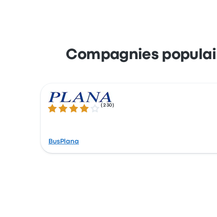
Profitez de la facilité de réserver vos billet
que par Apple Pay et Google Pay.
Compagnies populair
(
230
)
4.1 sur 5 étoiles
BusPlana