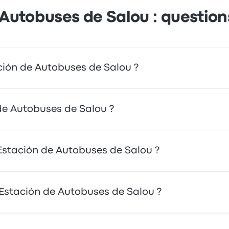
 Autobuses de Salou : question
ión de Autobuses de Salou ?
ect à votre destination. Vous pouvez également prendre un t
 de Autobuses de Salou ?
 pouvez voyager vers de nombreuses destinations, les plus
stación de Autobuses de Salou ?
TALUNYA. Utilisez notre outil de recherche pour trouver le
buses de Salou via BusPlana ou ALSA. Ces compagnies propo
Estación de Autobuses de Salou ?