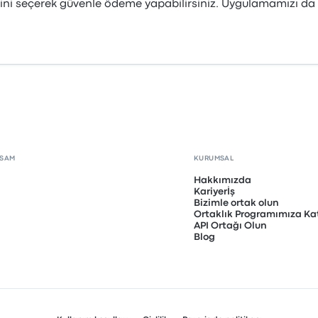
ini seçerek güvenle ödeme yapabilirsiniz. Uygulamamızı da in
PSAM
KURUMSAL
Hakkımızda
Kariyerİş
Bizimle ortak olun
Ortaklık Programımıza Kat
API Ortağı Olun
Blog