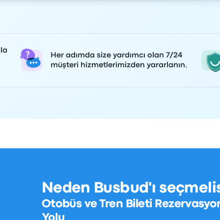
la
Her adımda size yardımcı olan 7/24
müşteri hizmetlerimizden yararlanın.
Neden Busbud'ı seçmelis
Otobüs ve Tren Bileti Rezervasyo
Yolu