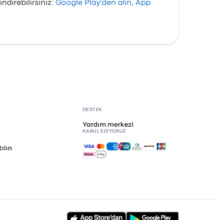
direbilirsiniz:
Google Play'den alın
,
App
DESTEK
Yardım merkezi
KABUL EDIYORUZ
Kabul edilen ödemeler
ılın