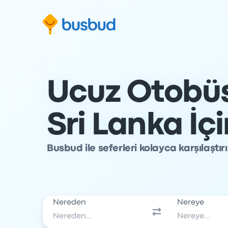
Arama formuna geç
Alt bilgiye geç
İçeriğe geç
Ucuz Otobüs 
Sri Lanka İç
Busbud ile seferleri kolayca karşılaştı
Nereden
Nereye