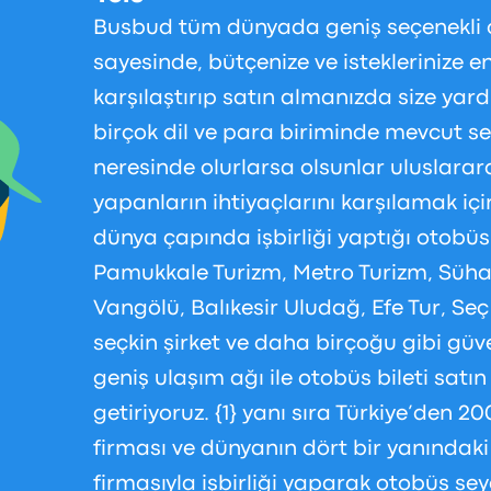
Busbud tüm dünyada geniş seçenekli ot
sayesinde, bütçenize ve isteklerinize e
karşılaştırıp satın almanızda size yar
birçok dil ve para biriminde mevcut se
neresinde olurlarsa olsunlar uluslarar
yapanların ihtiyaçlarını karşılamak iç
dünya çapında işbirliği yaptığı otobüs
Pamukkale Turizm, Metro Turizm, Süha
Vangölü, Balıkesir Uludağ, Efe Tur, Se
seçkin şirket ve daha birçoğu gibi güve
geniş ulaşım ağı ile otobüs bileti sat
getiriyoruz. {1} yanı sıra Türkiye’den 
firması ve dünyanın dört bir yanındak
firmasıyla işbirliği yaparak otobüs seya