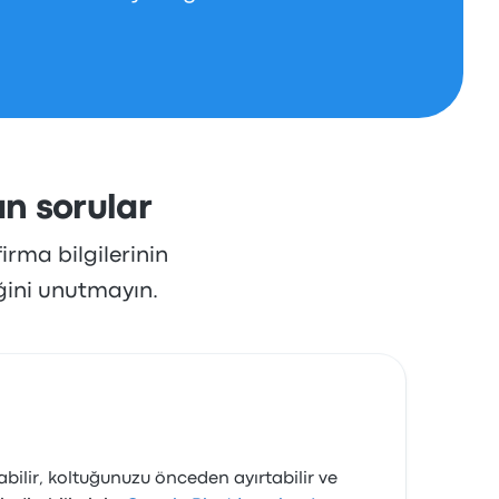
an sorular
irma bilgilerinin
ğini unutmayın.
rabilir, koltuğunuzu önceden ayırtabilir ve