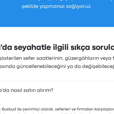
şekilde yapmanızı sağlıyoruz.
'da seyahatle ilgili sıkça sorul
sterilen sefer saatlerinin, güzergâhların veya f
rasında güncellenebileceğini ya da değişebilece
a'da nasıl satın alırım?
Busbud ile çevrimiçi olarak, seferleri ve firmaları karşılaştı