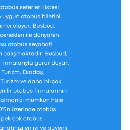
obüs seferleri listesi
n uygun otobüs biletini
dımcı oluyor. Busbud,
çenekleri ile dünyanın
ası otobüs seyahati
in çalışmaktadır. Busbud,
 firmalarıyla gurur duyar.
 Turizm, Esadaş,
ç Turizm ve daha birçok
nilir otobüs firmalarının
ın almanızı mümkün hale
200'ün üzerinde otobüs
i pek çok otobüs
hatinizi en iyi ve güvenli