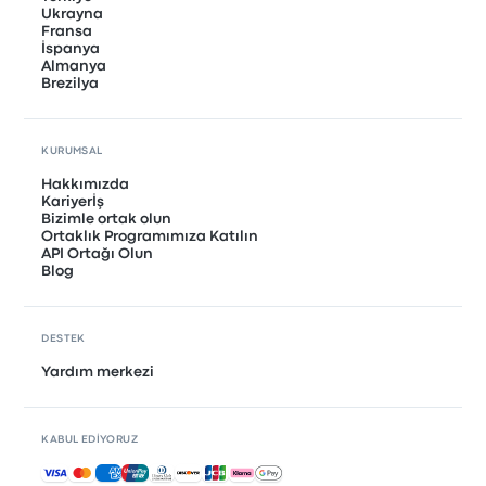
Ukrayna
Fransa
İspanya
Almanya
Brezilya
KURUMSAL
Hakkımızda
Kariyerİş
Bizimle ortak olun
Ortaklık Programımıza Katılın
API Ortağı Olun
Blog
DESTEK
Yardım merkezi
KABUL EDIYORUZ
Kabul edilen ödemeler