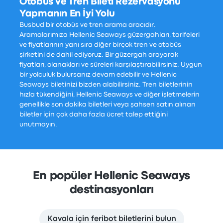
Otobüs ve Tren Bileti Rezervasyonu
Yapmanın En İyi Yolu
Busbud bir otobüs ve tren arama aracıdır.
Aramalarımıza Hellenic Seaways güzergahları, tarifeleri
ve fiyatlarının yanı sıra diğer birçok tren ve otobüs
şirketini de dahil ediyoruz. Bir güzergah arayarak
fiyatları, olanakları ve süreleri karşılaştırabilirsiniz. Uygun
bir yolculuk bulursanız devam edebilir ve Hellenic
Seaways biletinizi bizden alabilirsiniz. Tren biletlerinin
hızla tükendiğini, Hellenic Seaways ve diğer işletmelerin
genellikle son dakika biletleri veya şahsen satın alınan
biletler için çok daha fazla ücret talep ettiğini
unutmayın.
En popüler Hellenic Seaways
destinasyonları
Kavala için feribot biletlerini bulun