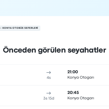
- KONYA OTOBÜS SEFERLERI
Önceden görülen seyahatler
ustos tarihinde
n
Seyahat süresi
Varış saati
Varış yeri
Fiyat ve rezervasyon b
21:00
Konya Otogarı
4s
20:45
Konya Otogarı
3s 15d