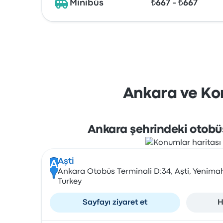
Minibüs
₺667 - ₺667
Ankara ve Kon
Ankara şehrindeki otobüs
Aşti
A
Ankara Otobüs Terminali D:34, Aşti, Yenimah
Turkey
Sayfayı ziyaret et
H