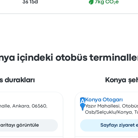
3s 15d
7kg CO₂e
ya içindeki otobüs terminaller
 durakları
Konya şeh
Konya Otogarı
A
alle, Ankara, 06560,
Yazır Mahallesi, Otobü
Osb/Selçuklu/Konya, T
aritayı görüntüle
Sayfayı ziyaret 