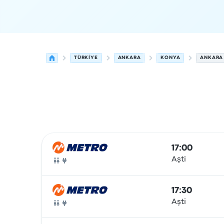
TÜRKIYE
ANKARA
KONYA
ANKARA 
Ankara'den Konya'ye olan sonraki kalkışlar 6 Ağ
Tarafından işletilir
Araç türü
Kalkış saati
Nerede
17:00
Aşti
Otobüs
17:30
Aşti
Otobüs