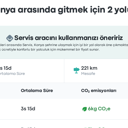
nya arasında gitmek için 2 yolu
Servis aracını kullanmanızı öneririz
eri arasında Servis, Konya şehrine ulaşmak için iyi bir yol olarak öne çıkmaktad
ücretiyle konforlu bir yolculuk için mükemmel bir fiyat sunar.
s 15d
221 km
rtalama Süre
Mesafe
Ortalama Süre
CO₂ emisyonları
3s 15d
6kg CO₂e