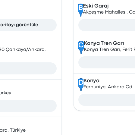
Eski Garaj
B
Akçeşme Mahallesi, Ga
aritayı görüntüle
Konya Tren Garı
C
6420 Çankaya/Ankara,
Konya Tren Garı, Feri
Konya
D
Ferhuniye, Ankara Cd. 
urkey
ara, Türkiye