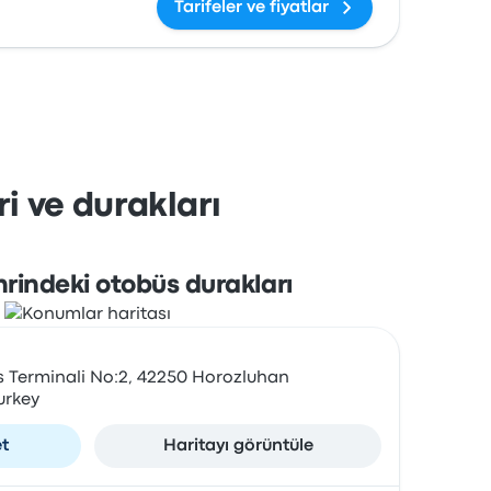
Tarifeler ve fiyatlar
i ve durakları
rindeki otobüs durakları
s Terminali No:2, 42250 Horozluhan
urkey
et
Haritayı görüntüle