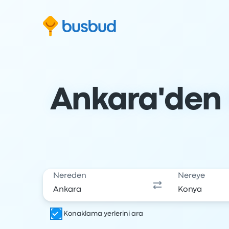
Arama formuna geç
Alt bilgiye geç
İçeriğe geç
Ankara'den 
Nereden
Nereye
Konaklama yerlerini ara