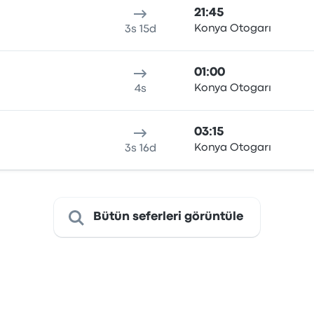
21:45
Konya Otogarı
3s 15d
01:00
Konya Otogarı
4s
03:15
Konya Otogarı
3s 16d
Bütün seferleri görüntüle