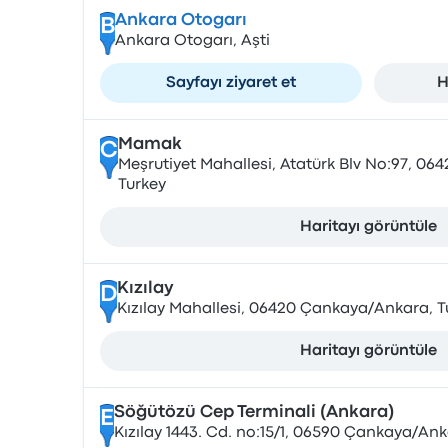
Ankara Otogarı
B
Ankara Otogarı, Aşti
Sayfayı ziyaret et
H
Mamak
C
Meşrutiyet Mahallesi, Atatürk Blv No:97, 0
Turkey
Haritayı görüntüle
Kızılay
D
Kızılay Mahallesi, 06420 Çankaya/Ankara, T
Haritayı görüntüle
Söğütözü Cep Terminali (Ankara)
E
Kızılay 1443. Cd. no:15/1, 06590 Çankaya/Ank