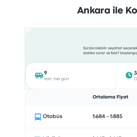
Ankara ile Ko
Sürdürülebilir seyahat seçenekl
dakika sürer ve ₺667 başlangıç 
9
3
van, her gün
O
Ortalama Fiyat
Otobüs
₺684 - ₺885