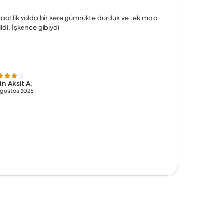
saatlik yolda bir kere gümrükte durduk ve tek mola
ildi. İşkence gibiydi
 üzerinden 5 yıldız
in Aksit A.
Ağustos 2025