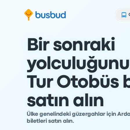
Arama formuna geç
Alt bilgiye geç
İçeriğe geç
Bir sonraki
yolculuğunu
Tur Otobüs bi
satın alın
Ülke genelindeki güzergahlar için Arda 
biletleri satın alın.