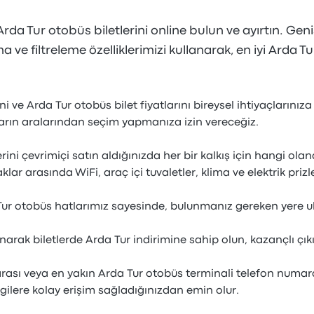
rda Tur otobüs biletlerini online bulun ve ayırtın. Gen
 ve filtreleme özelliklerimizi kullanarak, en iyi Arda Tu
ni ve Arda Tur otobüs bilet fiyatlarını bireysel ihtiyaçlarınıza
ların aralarından seçim yapmanıza izin vereceğiz.
rini çevrimiçi satın aldığınızda her bir kalkış için hangi ol
klar arasında WiFi, araç içi tuvaletler, klima ve elektrik prizler
Tur otobüs hatlarımız sayesinde, bulunmanız gereken yere u
rak biletlerde Arda Tur indirimine sahip olun, kazançlı çıkı
ası veya en yakın Arda Tur otobüs terminali telefon numarası
ilere kolay erişim sağladığınızdan emin olur.