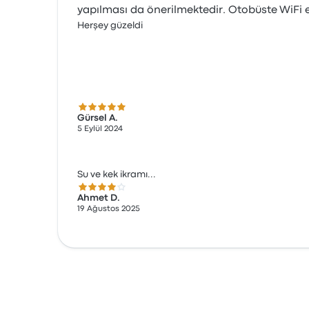
yapılması da önerilmektedir. Otobüste WiFi ek
Herşey güzeldi
5.0 üzerinden 5 yıldız
Gürsel A.
5 Eylül 2024
Su ve kek ikramı...
4.0 üzerinden 5 yıldız
Ahmet D.
19 Ağustos 2025