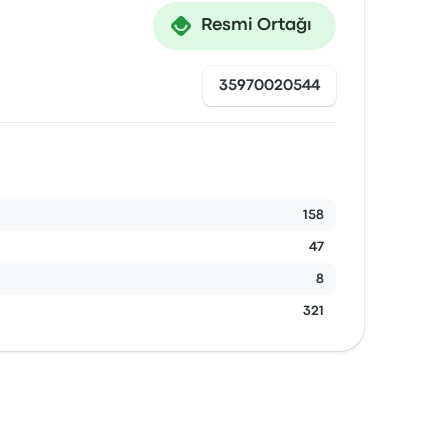
Resmi Ortağı
35970020544
158
47
8
321