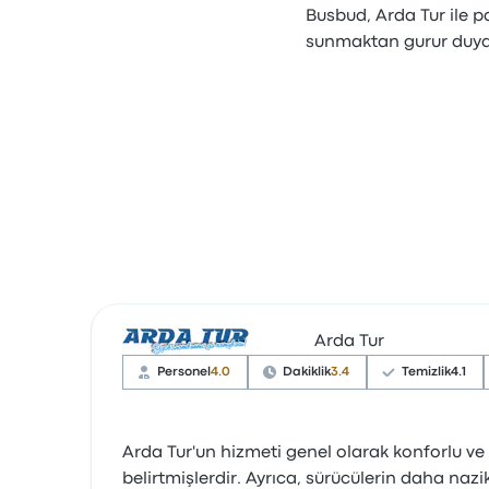
Busbud, Arda Tur ile p
sunmaktan gurur duya
Arda Tur
Personel
4.0
Dakiklik
3.4
Temizlik
4.1
Arda Tur'un hizmeti genel olarak konforlu v
belirtmişlerdir. Ayrıca, sürücülerin daha naz