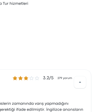
a Tur hizmetleri
3.2 üzerinden 5 yıldız
3.2/5
279 yorum
büslerin zamanında varış yapmadığını
rektiği ifade edilmiştir. İngilizce anonsların