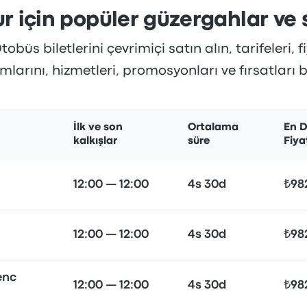
r için popüler güzergahlar ve 
büs biletlerini çevrimiçi satın alın, tarifeleri, f
larını, hizmetleri, promosyonları ve fırsatları 
İlk ve son
Ortalama
En D
kalkışlar
süre
Fiya
12:00 — 12:00
4s 30d
₺98
12:00 — 12:00
4s 30d
₺98
enc
12:00 — 12:00
4s 30d
₺98