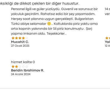
sikliği de dikkat çekilen bir diğer husustur.
Personel ilgili ve güler yüzlüydü. Güvenli ve sorunsuz bir
14 
yolculuk geçirdim. Rahatsız edici bir şey yaşamadım.
ver
Herşey saat planına uygun gerçekleşti. Bulgaristan
Türkü abiye selamalar 🙂.. Koltuklarda piriz yoktu ama
orta kapınin yakınında bir 5li piriz konulmuştu . Şarj
yapma imkanım oldu. Teşekkürler..
4.0 üzerinden 5 yıldız
4.0
Mucahit C.
Yal
27 Ocak 2025
12 
hizmet kalite 0
2.0 üzerinden 5 yıldız
Beridin Ibrahimov R.
24 Aralık 2024