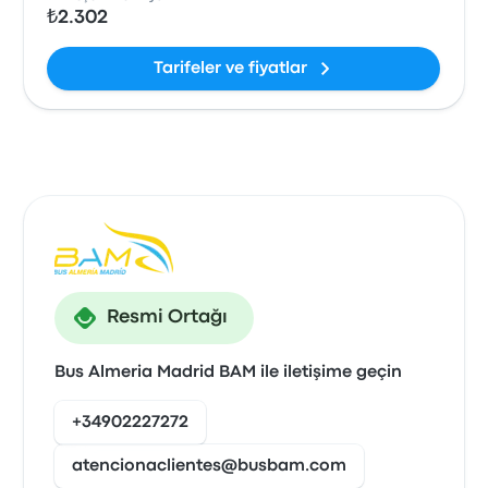
₺2.302
Tarifeler ve fiyatlar
Resmi Ortağı
Bus Almeria Madrid BAM ile iletişime geçin
+34902227272
atencionaclientes@busbam.com