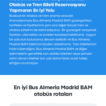
Otobüs ve Tren Bileti Rezervasyonu
Yapmanın En İyi Yolu
Busbud bir otobüs ve tren arama aracıdır.
Aramalarımıza Bus Almeria Madrid BAM güzergahları,
tarifeleri ve fiyatlarının yanı sıra diğer birçok tren ve
otobüs şirketini de dahil ediyoruz. Bir güzergah arayarak
fiyatları, olanakları ve süreleri karşılaştırabilirsiniz. Uygun
bir yolculuk bulursanız devam edebilir ve Bus Almeria
Madrid BAM biletinizi bizden alabilirsiniz. Tren biletlerinin
hızla tükendiğini, Bus Almeria Madrid BAM ve diğer
işletmelerin genellikle son dakika biletleri veya şahsen
satın alınan biletler için çok daha fazla ücret talep
ettiğini unutmayın.
En iyi Bus Almeria Madrid BAM
otobüs rotaları