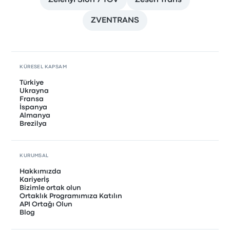
Zelenyi Slon 7 TOV
Zesen Trans
ZVENTRANS
KÜRESEL KAPSAM
Türkiye
Ukrayna
Fransa
İspanya
Almanya
Brezilya
KURUMSAL
Hakkımızda
Kariyerİş
Bizimle ortak olun
Ortaklık Programımıza Katılın
API Ortağı Olun
Blog