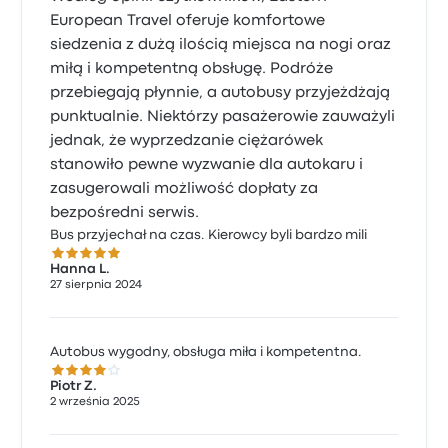
European Travel oferuje komfortowe
siedzenia z dużą ilością miejsca na nogi oraz
miłą i kompetentną obsługę. Podróże
przebiegają płynnie, a autobusy przyjeżdżają
punktualnie. Niektórzy pasażerowie zauważyli
jednak, że wyprzedzanie ciężarówek
stanowiło pewne wyzwanie dla autokaru i
zasugerowali możliwość dopłaty za
bezpośredni serwis.
Bus przyjechał na czas. Kierowcy byli bardzo mili
5.0 gwiazdek w skali do 5
Hanna L.
27 sierpnia 2024
Autobus wygodny, obsługa miła i kompetentna.
4.0 gwiazdek w skali do 5
Piotr Z.
2 września 2025