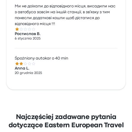
Ми не доїхали до відповідного місця, висадили нас
з автобуса зовсім на іншій станції, в звʼязку з тим
понесли додаткові кошти щоб дістатися до
відповідного місця !!!
1.0 gwiazdek w skali do 5
Ростислав В.
6 stycznia 2025
Śpoźniony autokar o 40 min
2.0 gwiazdek w skali do 5
Anna L.
20 grudnia 2025
Najczęściej zadawane pytania
dotyczące Eastern European Travel