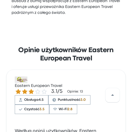
Busbud z dumą współpracuje z Eastern European Travel
i oferuje usługi przewoźnika Eastern European Travel
podróżnym z całego świata.
Opinie użytkowników Eastern
European Travel
Eastern European Travel
3.1 gwiazdek w skali do 5
3.1/5
Opinie: 13
Obsługa
4.5
Punktualność
3.0
Czystość
3.5
Wi-Fi
2.8
Według opinii użytkowników, Eastern