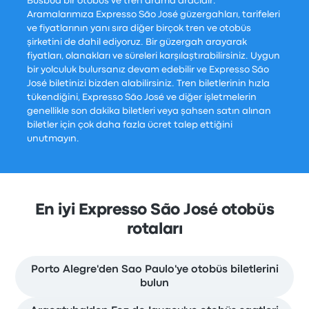
Busbud bir otobüs ve tren arama aracıdır.
Aramalarımıza Expresso São José güzergahları, tarifeleri
ve fiyatlarının yanı sıra diğer birçok tren ve otobüs
şirketini de dahil ediyoruz. Bir güzergah arayarak
fiyatları, olanakları ve süreleri karşılaştırabilirsiniz. Uygun
bir yolculuk bulursanız devam edebilir ve Expresso São
José biletinizi bizden alabilirsiniz. Tren biletlerinin hızla
tükendiğini, Expresso São José ve diğer işletmelerin
genellikle son dakika biletleri veya şahsen satın alınan
biletler için çok daha fazla ücret talep ettiğini
unutmayın.
En iyi Expresso São José otobüs
rotaları
Porto Alegre'den Sao Paulo'ye otobüs biletlerini
bulun