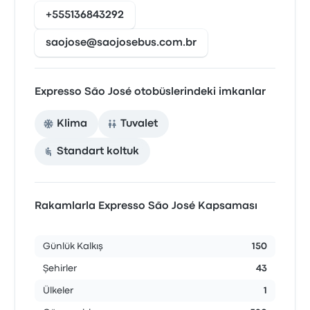
+555136843292
saojose@saojosebus.com.br
Expresso São José otobüslerindeki imkanlar
Klima
Tuvalet
Standart koltuk
Rakamlarla Expresso São José Kapsaması
Günlük Kalkış
150
Şehirler
43
Ülkeler
1