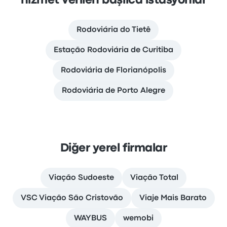
hizmet verilen başlıca istasyonlar
Rodoviária do Tietê
Estação Rodoviária de Curitiba
Rodoviária de Florianópolis
Rodoviária de Porto Alegre
Diğer yerel firmalar
Viação Sudoeste
Viação Total
VSC Viação São Cristovão
Viaje Mais Barato
WAYBUS
wemobi