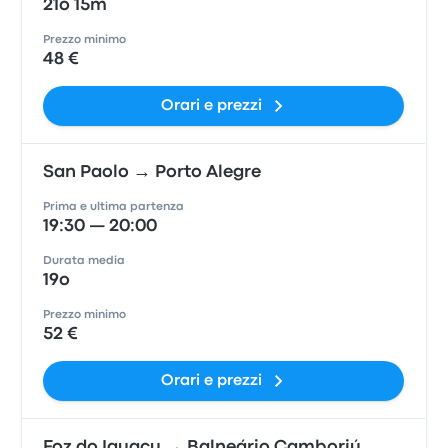
21o 15m
Prezzo minimo
48 €
Orari e prezzi
San Paolo → Porto Alegre
Prima e ultima partenza
19:30 — 20:00
Durata media
19o
Prezzo minimo
52 €
Orari e prezzi
Foz do Iguaçu → Balneário Camboriú