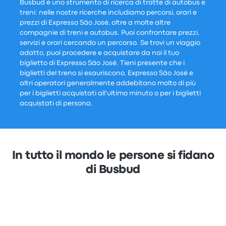
Busbud è uno strumento di ricerca di tratte di autobus e
treni: nelle nostre ricerche includiamo percorsi, orari e
prezzi di Expresso São José, oltre a molte altre
compagnie di treni e autobus. Puoi confrontare prezzi,
servizi e orari cercando un percorso. Se trovi un viaggio
adatto, puoi procedere e acquistare da noi il tuo
biglietto di Expresso São José. Tieni presente che i
biglietti del treno si esauriscono, Expresso São José e
altri operatori generalmente addebitano molto di più
per i biglietti acquistati all'ultimo minuto o per i biglietti
acquistati di persona.
In tutto il mondo le persone si fidano
di Busbud