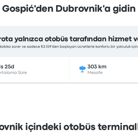
Gospić'den Dubrovnik'a gidin
rota yalnızca otobüs tarafından hizmet ve
 dakika sürer ve sadece ₺3.159'den başlayan ücretlerle konforlu bir yolculuk i
1s 25d
303 km
rtalama Süre
Mesafe
vnik içindeki otobüs terminall