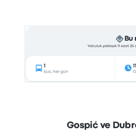
Bu 
Yolculuk yaklaşık 11 saat 25
1
1
bus, her gün
O
Gospić ve Dubro