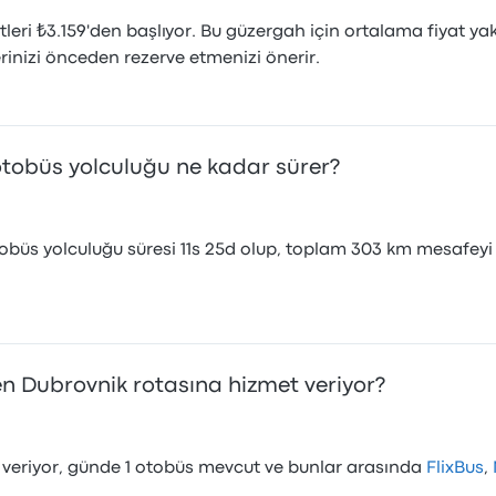
leri ₺3.159'den başlıyor. Bu güzergah için ortalama fiyat ya
lerinizi önceden rezerve etmenizi önerir.
otobüs yolculuğu ne kadar sürer?
büs yolculuğu süresi 11s 25d olup, toplam 303 km mesafeyi k
n Dubrovnik rotasına hizmet veriyor?
 veriyor, günde 1 otobüs mevcut ve bunlar arasında
FlixBus
,