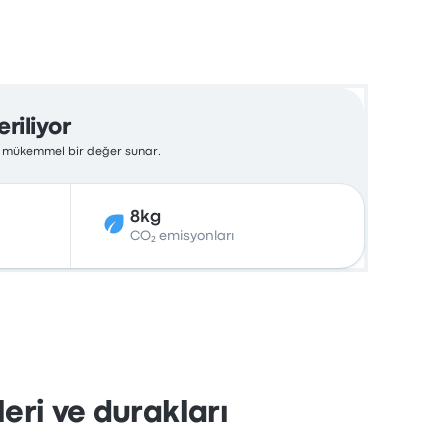
riliyor
çin mükemmel bir değer sunar.
8kg
CO₂ emisyonları
eri ve durakları