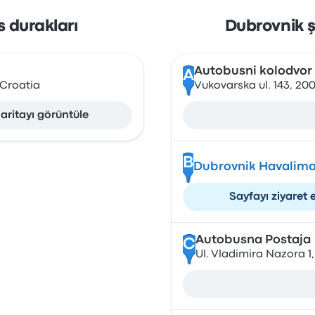
 durakları
Dubrovnik ş
Autobusni kolodvor
A
 Croatia
Vukovarska ul. 143, 20
aritayı görüntüle
B
Dubrovnik Havalima
Sayfayı ziyaret 
Autobusna Postaja
C
Ul. Vladimira Nazora 1