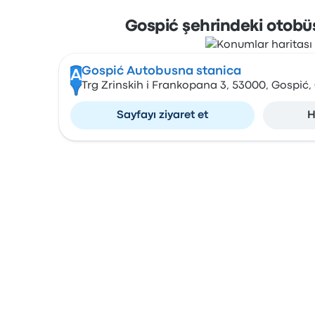
Gospić şehrindeki otobüs
Gospić Autobusna stanica
A
Trg Zrinskih i Frankopana 3, 53000, Gospić,
Sayfayı ziyaret et
H