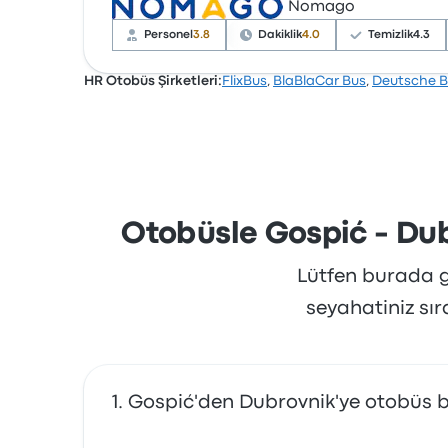
Nomago
Şirket, 15025 değerlendirmeye dayanarak Busbu
kalırken, genellikle wifi hizmetinden şikayetçi 
Personel
3.8
Dakiklik
4.0
Temizlik
4.3
HR Otobüs Şirketleri:
FlixBus
,
BlaBlaCar Bus
,
Deutsche 
Şirket, 207 değerlendirmeye dayanarak Busbud’
kalırken, genellikle wifi hizmetinden şikayetç
Otobüsle Gospić - Dub
Lütfen burada gö
seyahatiniz sı
Gospić'den Dubrovnik'ye otobüs bi