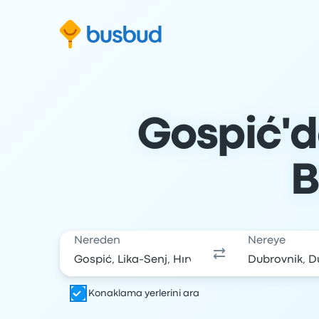
Arama formuna geç
Alt bilgiye geç
İçeriğe geç
Gospić'd
B
Nereden
Nereye
Konaklama yerlerini ara