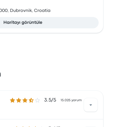
000, Dubrovnik, Croatia
Haritayı görüntüle
n
3.5 üzerinden 5 yıldız
3.5/5
15.025 yorum