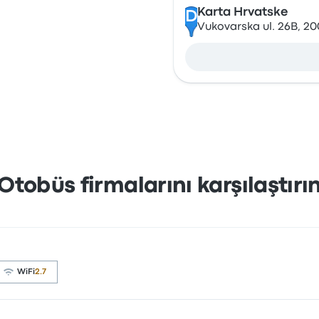
Karta Hrvatske
D
Vukovarska ul. 26B, 20
Otobüs firmalarını karşılaştırı
WiFi
2.7