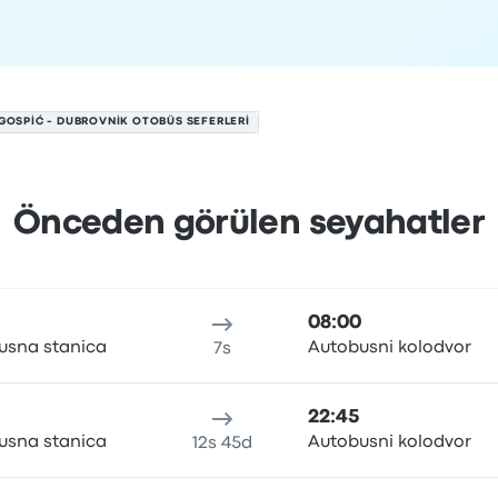
GOSPIĆ - DUBROVNIK OTOBÜS SEFERLERI
Önceden görülen seyahatler
8 Ağustos tarihinde
n
Seyahat süresi
Varış saati
Varış yeri
Fiyat ve rezervasyon b
08:00
usna stanica
Autobusni kolodvor
7s
22:45
usna stanica
Autobusni kolodvor
12s 45d