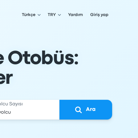
Türkçe
TRY
Yardım
Giriş yap
e Otobüs:
er
olcu Sayısı
Ara