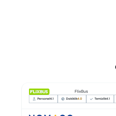
FlixBus
Personel
4.1
Dakiklik
4.0
Temizlik
4.1