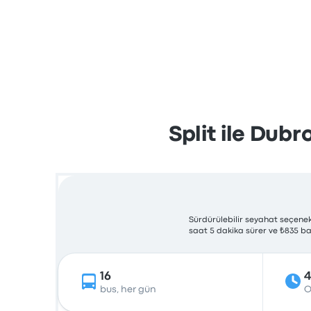
Split ile Dubr
Sürdürülebilir seyahat seçenekl
saat 5 dakika sürer ve ₺835 baş
16
4
bus, her gün
O