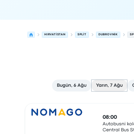
HIRVATISTAN
SPLIT
DUBROVNIK
SP
Bugün, 6 Ağu
Yarın, 7 Ağu
Split'den Dubrovnik'ye olan sonraki kalkışlar 7 A
Tarafından işletilir
Araç türü
Kalkış saati
Nerede
08:00
Autobusni kol
Central Bus S
Otobüs