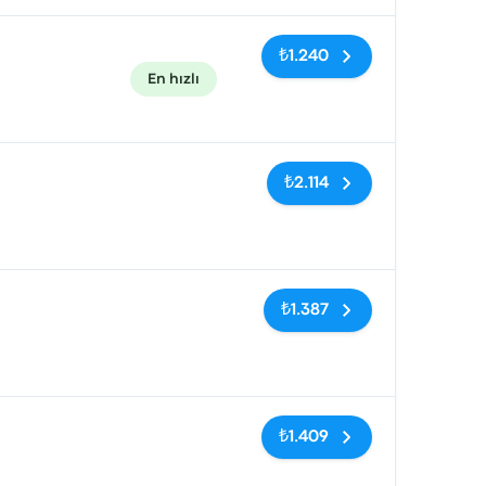
₺1.240
En hızlı
Etiketler yok
₺2.114
Etiketler yok
₺1.387
Etiketler yok
₺1.409