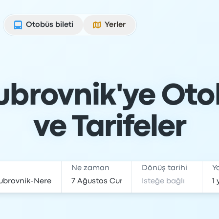
Otobüs bileti
Yerler
ubrovnik'ye Otob
ve Tarifeler
Ne zaman
Dönüş tarihi
Y