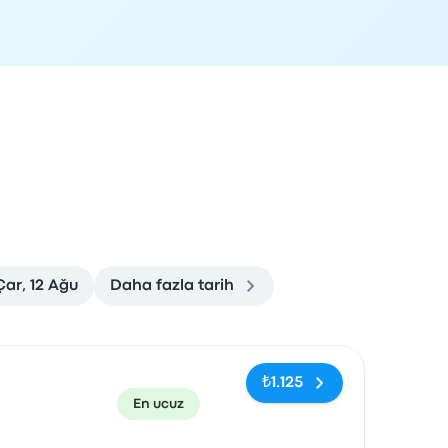
Çar, 12 Ağu
Daha fazla tarih
rvasyon bağlantısı
₺1.125
En ucuz