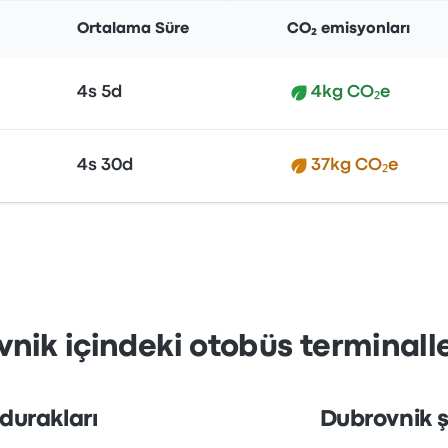
Ortalama Süre
CO₂ emisyonları
4s 5d
4kg CO₂e
4s 30d
37kg CO₂e
vnik içindeki otobüs terminalle
 durakları
Dubrovnik ş