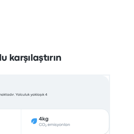
u karşılaştırın
aktadır. Yolculuk yaklaşık 4
4kg
CO₂ emisyonları