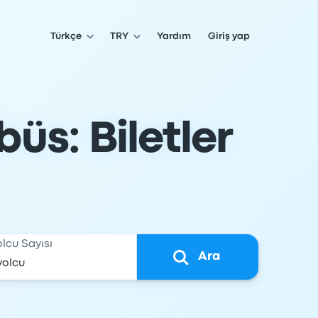
Türkçe
TRY
Yardım
Giriş yap
üs: Biletler
olcu Sayısı
Ara