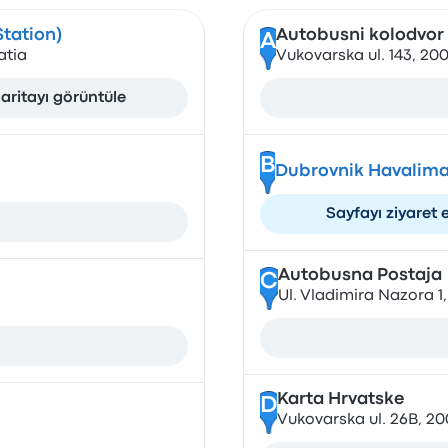
Station)
Autobusni kolodvor
A
atia
Vukovarska ul. 143, 20
aritayı görüntüle
B
Dubrovnik Havalima
Sayfayı ziyaret 
Autobusna Postaja
C
Ul. Vladimira Nazora 1
Karta Hrvatske
D
Vukovarska ul. 26B, 20