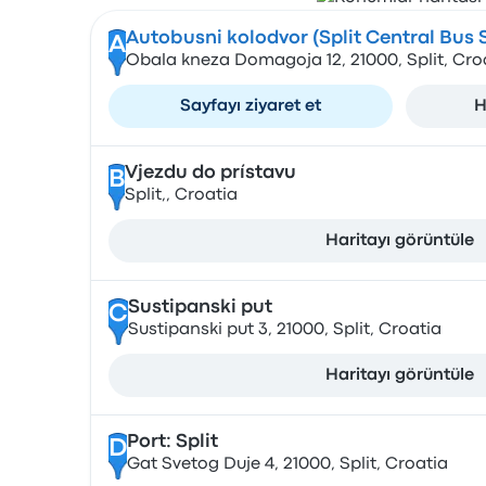
Autobusni kolodvor (Split Central Bus 
A
Obala kneza Domagoja 12, 21000, Split, Cro
Sayfayı ziyaret et
H
Vjezdu do prístavu
B
Split,, Croatia
Haritayı görüntüle
Sustipanski put
C
Sustipanski put 3, 21000, Split, Croatia
Haritayı görüntüle
Port: Split
D
Gat Svetog Duje 4, 21000, Split, Croatia