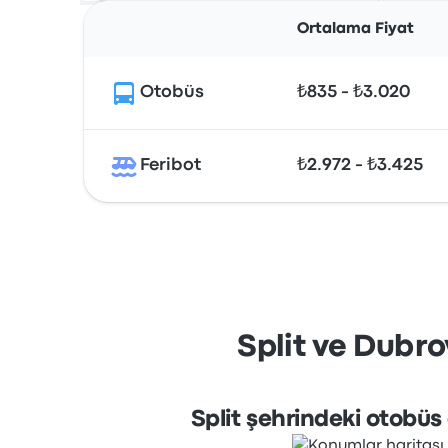
Ortalama Fiyat
Otobüs
₺835 - ₺3.020
Feribot
₺2.972 - ₺3.425
Split ve Dubro
Split şehrindeki otobüs