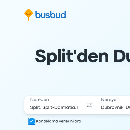
Arama formuna geç
Alt bilgiye geç
İçeriğe geç
Split'den D
Nereden
Nereye
Konaklama yerlerini ara