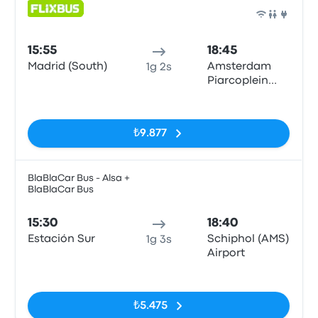
Otob
15:55
18:45
Madrid (South)
Amsterdam
1g 2s
Piarcoplein
P+R Sloterdijk
Etiketler yok
₺9.877
BlaBlaCar Bus - Alsa +
BlaBlaCar Bus
Otob
15:30
18:40
Estación Sur
Schiphol (AMS)
1g 3s
Airport
Etiketler yok
₺5.475