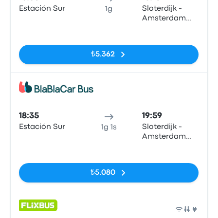
Estación Sur
Sloterdijk -
1g
Amsterdam
City Center
Etiketler yok
₺5.362
Otob
18:35
19:59
Estación Sur
Sloterdijk -
1g 1s
Amsterdam
City Center
Etiketler yok
₺5.080
Otob