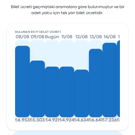
Bilet ücreti geçmişteki aramalara göre bulunmuştur ve bir
adet yolcu için tek yön bilet ücretidir.
BULUNAN EN IYI BILET ÜCRETI
08/08
09/08
Bugün
11/08
12/08
13/08
14/08
15/08
₺6.953
₺5.503
₺4.921
₺4.924
₺4.634
₺6.641
₺7.236
₺7.498