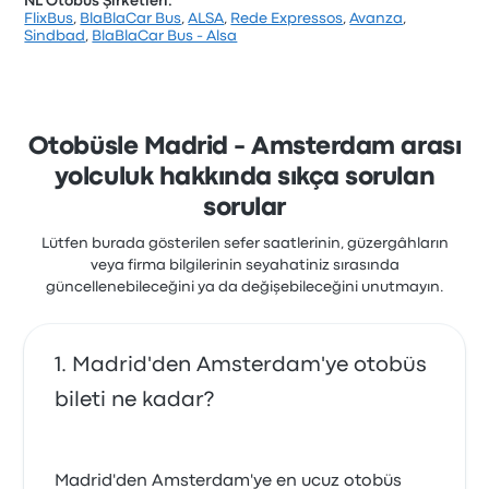
NL Otobüs Şirketleri:
FlixBus
,
BlaBlaCar Bus
,
ALSA
,
Rede Expressos
,
Avanza
,
Şirket, 12533 değerlendirmeye dayanarak Busbud’da
Sindbad
,
BlaBlaCar Bus - Alsa
3.7 yıldızla derecelendirilmiştir. Yolcular özellikle bilet
erişimi ve sıcaklık hizmetlerinden memnun kalırken,
genellikle wifi hizmetinden şikayetçi oldular. Bu
yolculukta BlaBlaCar Bus biletleri için başlangıç fiyatı
₺3.443
Otobüsle Madrid - Amsterdam arası
yolculuk hakkında sıkça sorulan
sorular
Lütfen burada gösterilen sefer saatlerinin, güzergâhların
veya firma bilgilerinin seyahatiniz sırasında
güncellenebileceğini ya da değişebileceğini unutmayın.
Madrid'den Amsterdam'ye otobüs
bileti ne kadar?
Madrid'den Amsterdam'ye en ucuz otobüs