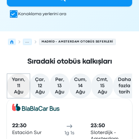
Konaklama yerlerini ara
...
MADRID - AMSTERDAM OTOBÜS SEFERLERI
Sıradaki otobüs kalkışları
Yarın,
Çar,
Per,
Cum,
Cmt,
Daha
11
12
13
14
15
fazla
Ağu
Ağu
Ağu
Ağu
Ağu
tarih
Madrid'den Amsterdam'ye olan sonraki kalkışlar 11 Ağust
Tarafından işletilir
Araç türü
Kalkış saati
Nereden
Seyaha
Otob
22:30
23:50
Estación Sur
Sloterdijk -
1g 1s