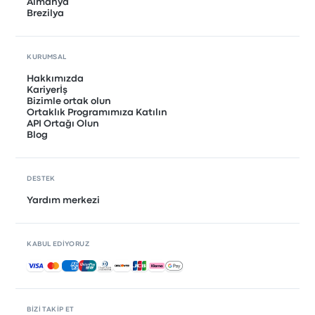
Almanya
Brezilya
KURUMSAL
Hakkımızda
Kariyerİş
Bizimle ortak olun
Ortaklık Programımıza Katılın
API Ortağı Olun
Blog
DESTEK
Yardım merkezi
KABUL EDIYORUZ
Kabul edilen ödemeler
BIZI TAKIP ET