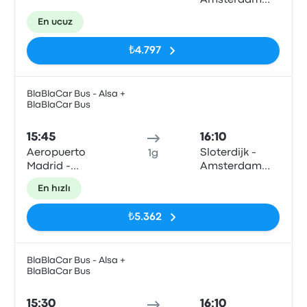
Amsterdam
City Center
En ucuz
₺4.797
BlaBlaCar Bus - Alsa +
BlaBlaCar Bus
Otob
15:45
16:10
Aeropuerto
Sloterdijk -
1g
Madrid -
Amsterdam
Barajas T4 (E)
City Center
En hızlı
₺5.362
BlaBlaCar Bus - Alsa +
BlaBlaCar Bus
Otob
15:30
16:10