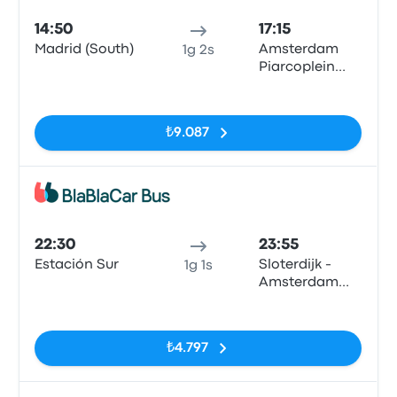
14:50
17:15
Madrid (South)
Amsterdam
1g 2s
Piarcoplein
P+R Sloterdijk
Etiketler yok
₺9.087
Otob
22:30
23:55
Estación Sur
Sloterdijk -
1g 1s
Amsterdam
City Center
Etiketler yok
₺4.797