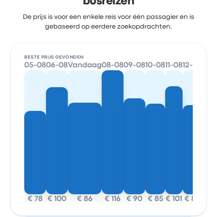
busreizen
De prijs is voor een enkele reis voor één passagier en is
gebaseerd op eerdere zoekopdrachten.
BESTE PRIJS GEVONDEN
05-08
06-08
Vandaag
08-08
09-08
10-08
11-08
12-08
€ 78
€ 100
€ 86
€ 116
€ 90
€ 85
€ 101
€ 84