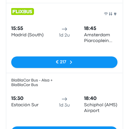
Bus
15:55
18:45
Madrid (South)
Amsterdam
1d 2u
Piarcoplein
P+R Sloterdijk
Geen tags
€ 217
BlaBlaCar Bus - Alsa +
BlaBlaCar Bus
Bus
15:30
18:40
Estación Sur
Schiphol (AMS)
1d 3u
Airport
Geen tags