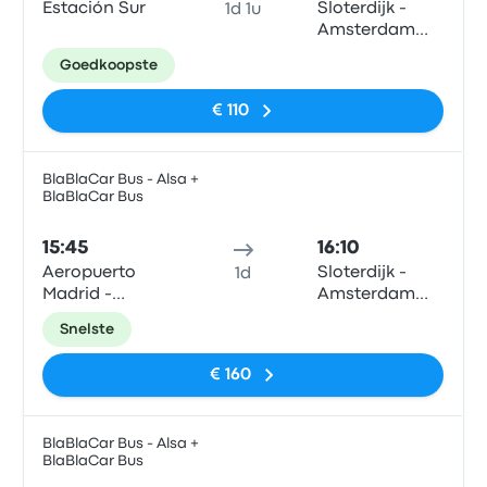
Estación Sur
Sloterdijk -
1d 1u
Amsterdam
City Center
Goedkoopste
€ 110
BlaBlaCar Bus - Alsa +
BlaBlaCar Bus
Bus
15:45
16:10
Aeropuerto
Sloterdijk -
1d
Madrid -
Amsterdam
Barajas T4 (E)
City Center
Snelste
€ 160
BlaBlaCar Bus - Alsa +
BlaBlaCar Bus
Bus