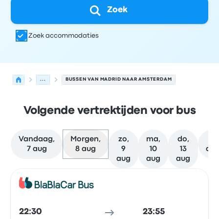
Zoek
Zoek accommodaties
...
BUSSEN VAN MADRID NAAR AMSTERDAM
Volgende vertrektijden voor bus
Vandaag,
Morgen,
zo,
ma,
do,
M
7 aug
8 aug
9
10
13
da
aug
aug
aug
Volgende vertrektijden van Madrid naar Amsterdam op 
Uitgevoerd door
Voertuigtype
Vertrektijd
Vertreklocatie
Bus
22:30
23:55