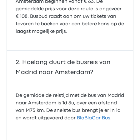
the electronis and wifi were turned off so we couldnt
Amsterdam beginnen vanaf € 63. De
1.0 van de 5 sterren
charge or phone through the whole journey, but
gemiddelde prijs voor deze route is ongeveer
Abdul Rahman H.
that was the case in more buses.
€ 108. Busbud raadt aan om uw tickets van
3 maart 2026
tevoren te boeken voor een betere kans op de
laagst mogelijke prijs.
Hoelang duurt de busreis van
Madrid naar Amsterdam?
De gemiddelde reistijd met de bus van Madrid
naar Amsterdam is 1d 3u, over een afstand
van 1475 km. De snelste bus brengt je er in 1d
en wordt uitgevoerd door
BlaBlaCar Bus
.