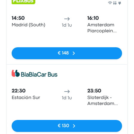
Bus
14:50
16:10
Madrid (South)
Amsterdam
1d 1u
Piarcoplein
P+R Sloterdijk
Geen tags
€ 148
Bus
22:30
23:50
Estación Sur
Sloterdijk -
1d 1u
Amsterdam
City Center
Geen tags
€ 130