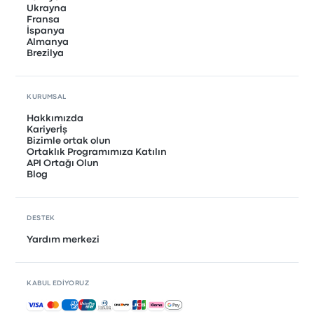
Ukrayna
Fransa
İspanya
Almanya
Brezilya
KURUMSAL
Hakkımızda
Kariyerİş
Bizimle ortak olun
Ortaklık Programımıza Katılın
API Ortağı Olun
Blog
DESTEK
Yardım merkezi
KABUL EDIYORUZ
Kabul edilen ödemeler