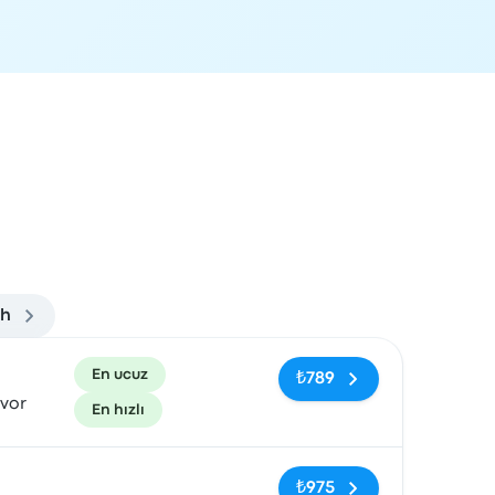
ih
rvasyon bağlantısı
En ucuz
₺789
vor
En hızlı
Etiketler yok
₺975