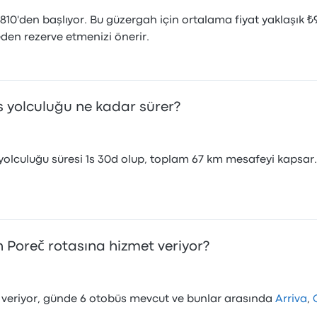
₺810'den başlıyor. Bu güzergah için ortalama fiyat yaklaşık ₺
eden rezerve etmenizi önerir.
s yolculuğu ne kadar sürer?
olculuğu süresi 1s 30d olup, toplam 67 km mesafeyi kapsar. E
n Poreč rotasına hizmet veriyor?
 veriyor, günde 6 otobüs mevcut ve bunlar arasında
Arriva
,