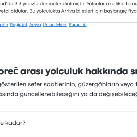
da 3.3 yıldızla derecelendirilmiştir. Yolcular özellikle tem
etçi oldular. Bu yolculukta Arriva biletleri için başlangıç fiya
Bahn
,
RegioJet
,
Arriva
,
Union Ivkoni
,
Euroclub
oreč arası yolculuk hakkında s
sterilen sefer saatlerinin, güzergâhların veya f
rasında güncellenebileceğini ya da değişebilece
ne kadar?