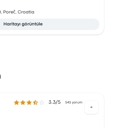
 Poreč, Croatia
Haritayı görüntüle
n
3.3 üzerinden 5 yıldız
3.3/5
545 yorum