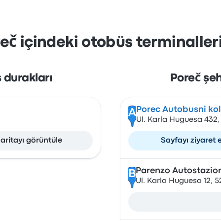
reč içindeki otobüs terminalleri
 durakları
Poreč şeh
Porec Autobusni ko
A
Ul. Karla Huguesa 432,
aritayı görüntüle
Sayfayı ziyaret 
Parenzo Autostazio
B
Ul. Karla Huguesa 12, 5