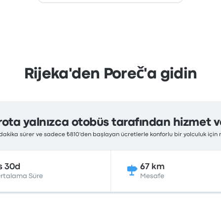
Rijeka'den Poreč'a gidin
rota yalnızca otobüs tarafından hizmet ve
0 dakika sürer ve sadece ₺810'den başlayan ücretlerle konforlu bir yolculuk içi
s 30d
67 km
rtalama Süre
Mesafe