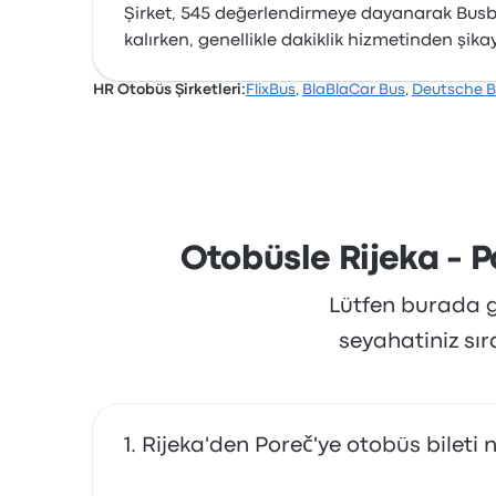
Şirket, 545 değerlendirmeye dayanarak Busbud’
kalırken, genellikle dakiklik hizmetinden şikay
HR Otobüs Şirketleri:
FlixBus
,
BlaBlaCar Bus
,
Deutsche 
Otobüsle Rijeka - P
Lütfen burada gö
seyahatiniz sı
Rijeka'den Poreč'ye otobüs bileti 