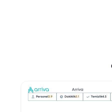
Arriva
Personel
3.9
Dakiklik
3.1
Temizlik
4.5