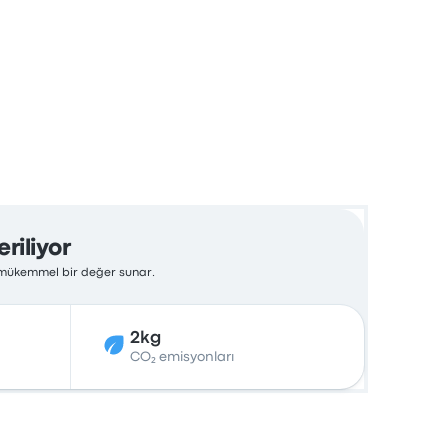
riliyor
n mükemmel bir değer sunar.
2kg
CO₂ emisyonları