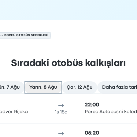
A - POREČ OTOBÜS SEFERLERI
Sıradaki otobüs kalkışları
n, 7 Ağu
Yarın, 8 Ağu
Çar, 12 Ağu
Daha fazla tar
tos tarihinde
n
Seyahat süresi
Varış saati
Varış yeri
Önerilen
Fiyat ve reze
22:00
odvor Rijeka
Porec Autobusni kolod
1s 15d
05:20