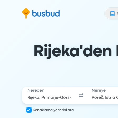
Arama formuna geç
Alt bilgiye geç
İçeriğe geç
Rijeka'den 
Nereden
Nereye
Konaklama yerlerini ara