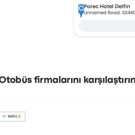
Porec Hotel Delfin
C
Unnamed Road, 52440,
Otobüs firmalarını karşılaştırı
WiFi
3.3