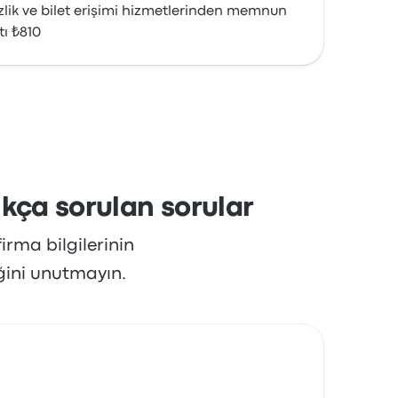
izlik ve bilet erişimi hizmetlerinden memnun
tı ₺810
ıkça sorulan sorular
irma bilgilerinin
ğini unutmayın.