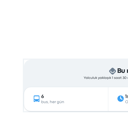
Bu 
Yolculuk yaklaşık 1 saat 3
6
1
bus, her gün
O