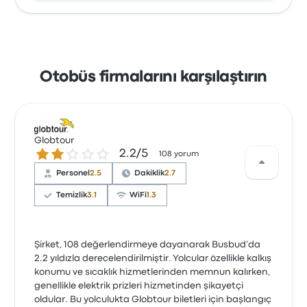
Otobüs firmalarını karşılaştırın
Globtour
2.2 üzerinden 5 yıldız
2.2/5
108 yorum
Personel
2.5
Dakiklik
2.7
Temizlik
3.1
WiFi
1.3
Şirket, 108 değerlendirmeye dayanarak Busbud’da
2.2 yıldızla derecelendirilmiştir. Yolcular özellikle kalkış
konumu ve sıcaklık hizmetlerinden memnun kalırken,
genellikle elektrik prizleri hizmetinden şikayetçi
oldular. Bu yolculukta Globtour biletleri için başlangıç