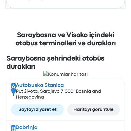
Saraybosna ve Visoko içindeki
otobüs terminalleri ve durakları
Saraybosna şehrindeki otobüs
durakları
Autobuska Stanica
A
Put života, Sarajevo 71000, Bosnia and
Herzegovina
Sayfayı ziyaret et
Haritayı görüntüle
Dobrinja
B