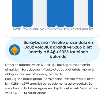
₺290
₺286
Veri yok
₺295
₺290
₺289
Veri yok
₺286
Saraybosna - Visoko arasındaki en
ucuz yolculuk arandı ve ₺286 bilet
ücretiyle 8 Ağu 2026 tarihinde
bulundu
Daha az ödemek ve en iyi koltuğu bulduğunuzdan emin
olmak için Saraybosna - Visoko otobüs biletlerinizi mümkün
olduğunca erken almanız iyi bir fikirdir.
Son 2 güne bakıldığında, Saraybosna - Visoko otobüs bileti
için ₺286 - ₺299 arası bir ücret ödemeniz gerekecektir. Bu
yolculuk için bulabileceğiniz en düşük bilet ücreti ₺286 olabilir
ve 2026-08-14 tarihi içindir.