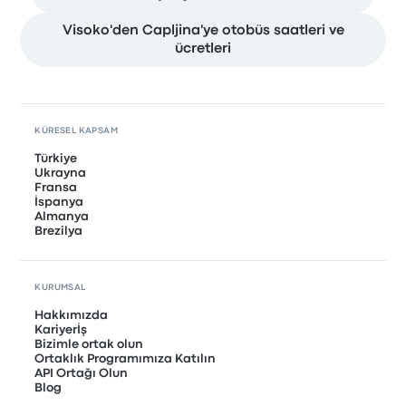
Visoko'den Capljina'ye otobüs saatleri ve
ücretleri
KÜRESEL KAPSAM
Türkiye
Ukrayna
Fransa
İspanya
Almanya
Brezilya
KURUMSAL
Hakkımızda
Kariyerİş
Bizimle ortak olun
Ortaklık Programımıza Katılın
API Ortağı Olun
Blog