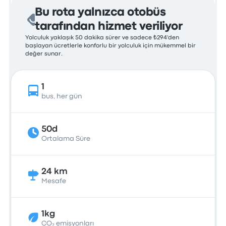
Bu rota yalnızca otobüs
tarafından hizmet veriliyor
Yolculuk yaklaşık 50 dakika sürer ve sadece ₺294'den
başlayan ücretlerle konforlu bir yolculuk için mükemmel bir
değer sunar.
1
bus, her gün
50d
Ortalama Süre
24 km
Mesafe
1kg
CO₂ emisyonları