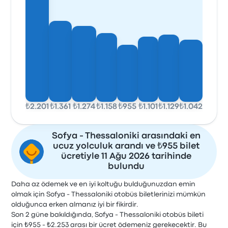
₺2.201
₺1.361
₺1.274
₺1.158
₺955
₺1.101
₺1.129
₺1.042
Sofya - Thessaloniki arasındaki en
ucuz yolculuk arandı ve ₺955 bilet
ücretiyle 11 Ağu 2026 tarihinde
bulundu
Daha az ödemek ve en iyi koltuğu bulduğunuzdan emin
olmak için Sofya - Thessaloniki otobüs biletlerinizi mümkün
olduğunca erken almanız iyi bir fikirdir.
Son 2 güne bakıldığında, Sofya - Thessaloniki otobüs bileti
için ₺955 - ₺2.253 arası bir ücret ödemeniz gerekecektir. Bu