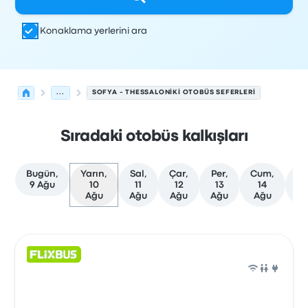
Konaklama yerlerini ara
...
SOFYA - THESSALONIKI OTOBÜS SEFERLERI
Sıradaki otobüs kalkışları
Bugün,
Yarın,
Sal,
Çar,
Per,
Cum,
Cm
9 Ağu
10
11
12
13
14
1
Ağu
Ağu
Ağu
Ağu
Ağu
A
Sofya'den Thessaloniki'ye olan sonraki kalkışlar 10 Ağust
Tarafından işletilir
Araç türü
Kalkış saati
Nereden
Seyaha
Otob