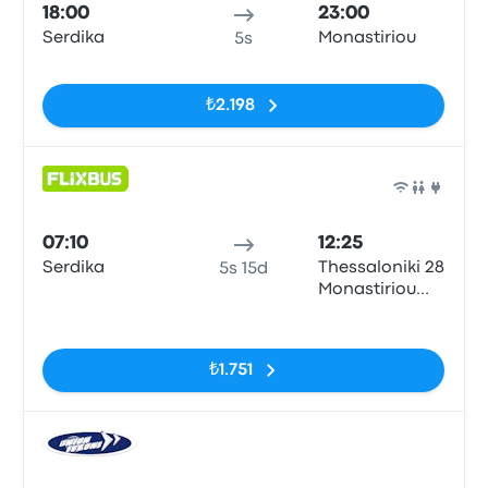
18:00
23:00
Serdika
Monastiriou
5s
Etiketler yok
₺2.198
Otob
07:10
12:25
Serdika
Thessaloniki 28
5s 15d
Monastiriou
Street
Etiketler yok
₺1.751
Otob