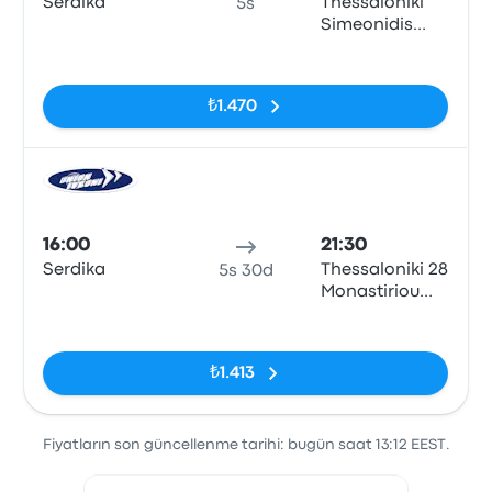
Serdika
Thessaloniki
5s
Simeonidis
Tours Office
Etiketler yok
₺1.470
Otob
16:00
21:30
Serdika
Thessaloniki 28
5s 30d
Monastiriou
Street
Etiketler yok
₺1.413
Fiyatların son güncellenme tarihi: bugün saat 13:12 EEST.