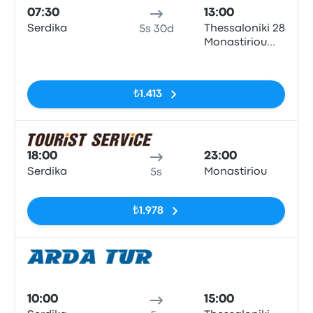
07:30
13:00
Serdika
Thessaloniki 28
5s 30d
Monastiriou
Street
Etiketler yok
₺1.413
Otob
18:00
23:00
Serdika
Monastiriou
5s
Etiketler yok
₺1.978
Otob
10:00
15:00