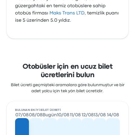
güzergahtaki en temiz otobüslere sahip
otobüs firması
Maks Trans LTD
, temizlik puanı
ise 5 üzerinden 5.0 yıldız.
Otobüsler için en ucuz bilet
ücretlerini bulun
Bilet ücreti geçmişteki aramalara göre bulunmuştur ve bir
adet yolcu için tek yön bilet ücretidir.
BULUNAN EN IYI BILET ÜCRETI
07/08
08/08
Bugün
10/08
11/08
12/08
13/08
14/08