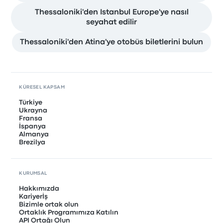
Thessaloniki'den Istanbul Europe'ye nasıl
seyahat edilir
Thessaloniki'den Atina'ye otobüs biletlerini bulun
KÜRESEL KAPSAM
Türkiye
Ukrayna
Fransa
İspanya
Almanya
Brezilya
KURUMSAL
Hakkımızda
Kariyerİş
Bizimle ortak olun
Ortaklık Programımıza Katılın
API Ortağı Olun