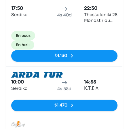
17:50
22:30
Serdika
Thessaloniki 28
4s 40d
Monastiriou
Street
En ucuz
En hızlı
₺1.130
Otob
10:00
14:55
Serdika
Κ.Τ.Ε.Λ
4s 55d
Etiketler yok
₺1.470
Otob