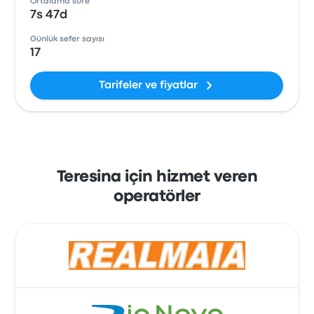
Ortalama süre
7s 47d
Günlük sefer sayısı
17
Tarifeler ve fiyatlar
Teresina için hizmet veren
operatörler