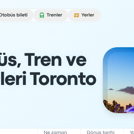
Otobüs bileti
Trenler
Yerler
s, Tren ve
tleri Toronto
Ne zaman
Dönüş tarihi
Y