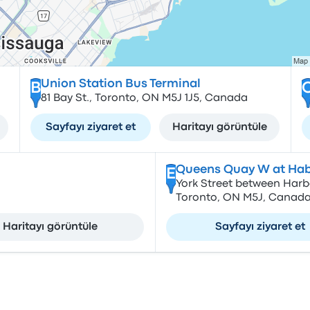
Union Station Bus Terminal
B
81 Bay St., Toronto, ON M5J 1J5, Canada
Sayfayı ziyaret et
Haritayı görüntüle
Queens Quay W at Hab
E
York Street between Har
Toronto, ON M5J, Canad
Haritayı görüntüle
Sayfayı ziyaret et