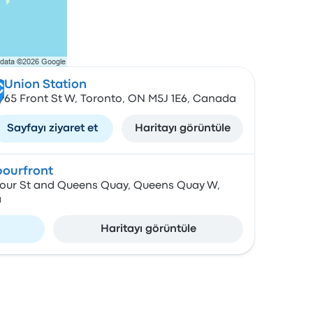
Union Station
C
65 Front St W, Toronto, ON M5J 1E6, Canada
Sayfayı ziyaret et
Haritayı görüntüle
ourfront
bour St and Queens Quay, Queens Quay W,
a
Haritayı görüntüle