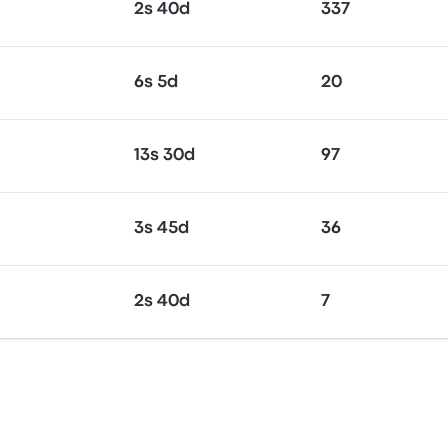
2s 40d
337
6s 5d
20
13s 30d
97
3s 45d
36
2s 40d
7