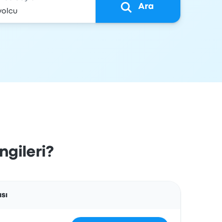
Ara
ngileri?
İşlemler
ısı