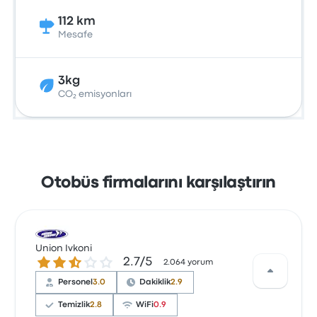
112 km
Mesafe
3kg
CO₂ emisyonları
Otobüs firmalarını karşılaştırın
Union Ivkoni
2.7 üzerinden 5 yıldız
2.7/5
2.064 yorum
Personel
3.0
Dakiklik
2.9
Temizlik
2.8
WiFi
0.9