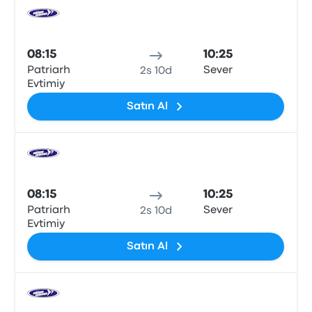
Otob
08:15
10:25
Patriarh
Sever
2s 10d
Evtimiy
Satın Al
Otob
08:15
10:25
Patriarh
Sever
2s 10d
Evtimiy
Satın Al
Otob