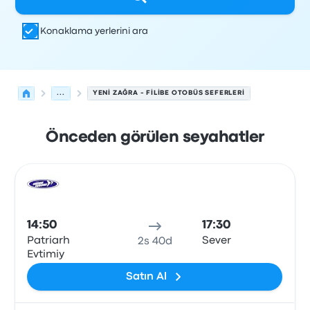
Konaklama yerlerini ara
...
YENI ZAĞRA - FILIBE OTOBÜS SEFERLERI
Önceden görülen seyahatler
Yeni Zağra'den Filibe'ye olan sonraki kalkışlar 10 Ağustos
Tarafından işletilir
Araç türü
Kalkış saati
Nereden
Seyaha
Otob
14:50
17:30
Patriarh
Sever
2s 40d
Evtimiy
Satın Al