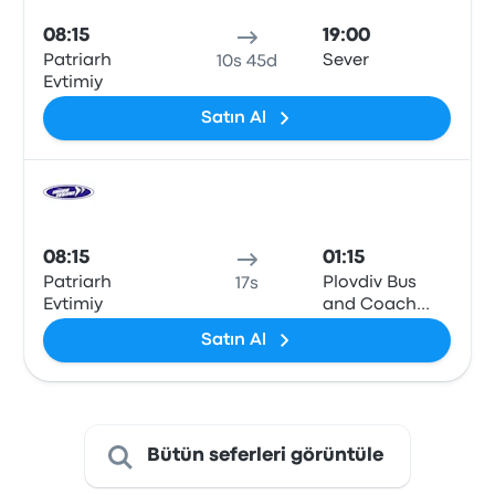
08:15
19:00
Patriarh
Sever
10s 45d
Evtimiy
Satın Al
Otob
08:15
01:15
Patriarh
Plovdiv Bus
17s
Evtimiy
and Coach
Station Sever
Satın Al
Bütün seferleri görüntüle