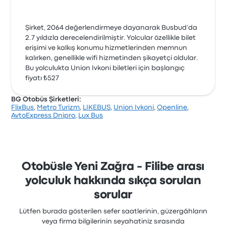
Şirket, 2064 değerlendirmeye dayanarak Busbud’da
2.7 yıldızla derecelendirilmiştir. Yolcular özellikle bilet
erişimi ve kalkış konumu hizmetlerinden memnun
kalırken, genellikle wifi hizmetinden şikayetçi oldular.
Bu yolculukta Union Ivkoni biletleri için başlangıç
fiyatı ₺527
BG Otobüs Şirketleri:
FlixBus
,
Metro Turizm
,
LIKEBUS
,
Union Ivkoni
,
Openline
,
AvtoExpress Dnipro
,
Lux Bus
Otobüsle Yeni Zağra - Filibe arası
yolculuk hakkında sıkça sorulan
sorular
Lütfen burada gösterilen sefer saatlerinin, güzergâhların
veya firma bilgilerinin seyahatiniz sırasında