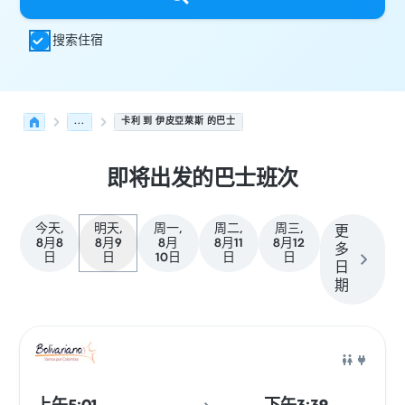
搜索住宿
...
卡利 到 伊皮亞萊斯 的巴士
即将出发的巴士班次
今天,
明天,
周一,
周二,
周三,
更
8月8
8月9
8月
8月11
8月12
多
日
日
10日
日
日
日
期
从 卡利 发往 伊皮亞萊斯 的接下来几班发车，日期为 8月9日
运营方
车辆类型
出发时间
出发地点
行程时长
到达时间
到达
巴士