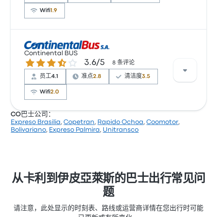
Wifi
1.9
根据 59 条评论，Bolivariano 提供的本行程被评为 2.8
Continental BUS
颗星。旅客对 出发地点 和 车票资源 特别满意，但也有
3.6 / 5 星
3.6/5
8 条评论
旅客抱怨 及时性。 Bolivariano 在此路线提供的票价为
¥115 起
员工
4.1
准点
2.8
清洁度
3.5
Wifi
2.0
CO巴士公司：
Expreso Brasilia
,
Copetran
,
Rapido Ochoa
,
Coomotor
,
根据 8 条评论，该公司在 Busbud 上被评为 3.6 颗星。旅
Bolivariano
,
Expreso Palmira
,
Unitransco
客对 座位 和 员工 特别满意，但对 电源插座 经常有所抱
怨。 Continental BUS 在此路线提供的票价为 ¥114 起
从卡利到伊皮亞萊斯的巴士出行常见问
题
请注意，此处显示的时刻表、路线或运营商详情在您出行时可能