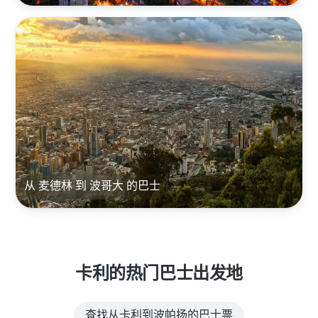
从 麦德林 到 波哥大 的巴士
卡利的热门巴士出发地
查找从卡利到波帕扬的巴士票