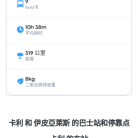
9
bus/天
10h 38m
平均用时
319 公里
距离
8kg
二氧化碳排放量
卡利 和 伊皮亞萊斯 的巴士站和停靠点