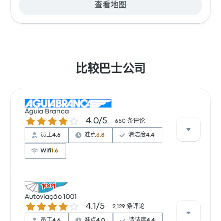
查看地图
比较巴士公司
Águia Branca
4.0 / 5 星
4.0/5
650 条评论
员工
4.6
准点
3.8
清洁度
4.4
Wifi
1.6
根据 650 条评论，该公司在 Busbud 上被评为 4 颗星。
旅客对 车票资源 和 员工 特别满意，但对 无线上网 经常
Autoviação 1001
4.1 / 5 星
4.1/5
有所抱怨。 Águia Branca 在此路线提供的票价为 ¥197
2,129 条评论
起
员工
4.6
准点
4.0
清洁度
4.4