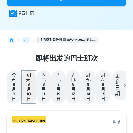
搜索住宿
...
卡希亞斯公爵城 到 SÃO PAULO 的巴士
即将出发的巴士班次
今
明
周
周
周
周
周
更
天,
天,
二,
三,
四,
五,
六,
多
8
8
8
8
8
8
8
日
月
月
月
月
月
月
月
期
9
10
11
12
13
14
15
日
日
日
日
日
日
日
从 卡希亞斯公爵城 发往 São Paulo 的接下来几班发车，日期
运营方
车辆类型
出发时间
出发地点
行程时长
到达时间
到达
巴士