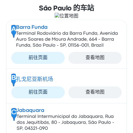
São Paulo 的车站
Barra Funda
A
Terminal Rodoviário da Barra Funda, Avenida
Auro Soares de Moura Andrade, 664 - Barra
Funda, São Paulo - SP, 01156-001, Brazil
前往页面
查看地图
B
孔戈尼亚斯机场
前往页面
查看地图
Jabaquara
C
Terminal Intermunicipal do Jabaquara, Rua
dos Jequitibás, 80 - Jabaquara, São Paulo -
SP, 04321-090