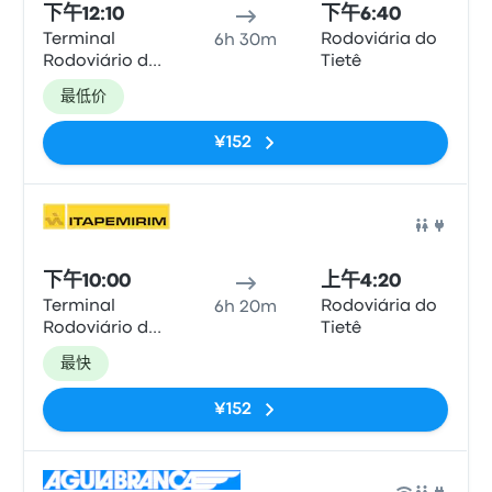
下午12:10
下午6:40
Terminal
Rodoviária do
6h 30m
Rodoviário de
Tietê
Duque de
最低价
Caxias
¥152
巴士
下午10:00
上午4:20
Terminal
Rodoviária do
6h 20m
Rodoviário de
Tietê
Duque de
最快
Caxias
¥152