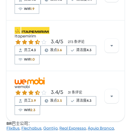
Wifi
1.9
根据 2129 条评论，该公司在 Busbud 上被评为 4.1 颗
星。旅客对 座位 和 车票资源 特别满意，但对 无线上网
Itapemirim
3.4 / 5 星
3.4/5
经常有所抱怨。 Autoviação 1001 在此路线提供的票价
273 条评论
为 ¥190 起
员工
4.3
准点
3.6
清洁度
4.3
Wifi
1.0
根据 273 条评论，该公司在 Busbud 上被评为 3.4 颗星。
旅客对 出发地点 和 车票资源 特别满意，但对 无线上网
wemobi
3.4 / 5 星
3.4/5
经常有所抱怨。 Itapemirim 在此路线提供的票价为
31 条评论
¥170 起
员工
3.9
准点
3.5
清洁度
4.3
Wifi
2.3
BR巴士公司：
FlixBus
,
Flechabus
,
Gontijo
,
Real Expresso
,
Águia Branca
,