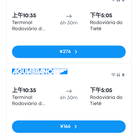
巴士
上午10:35
下午5:05
Terminal
Rodoviária do
6h 30m
Rodoviário de
Tietê
Duque de
无标签
Caxias
¥276
巴士
上午10:35
下午5:05
Terminal
Rodoviária do
6h 30m
Rodoviário de
Tietê
Duque de
无标签
Caxias
¥166