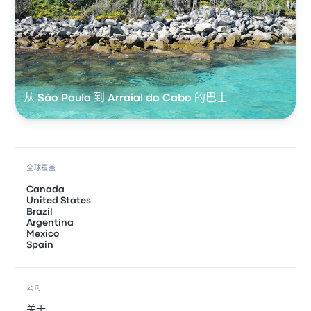
从 São Paulo 到 Arraial do Cabo 的巴士
全球覆盖
Canada
United States
Brazil
Argentina
Mexico
Spain
公司
关于