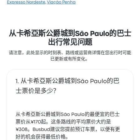
根据 31 条评论，该公司在 Busbud 上被评为 3.4 颗星。
Expresso Nordeste
,
Viação Penha
旅客对 出发地点 和 清洁度 特别满意，但对 无线上网 经
常有所抱怨。 wemobi 在此路线提供的票价为 ¥142 起
从卡希亞斯公爵城到São Paulo的巴士
出行常见问题
请注意，此处显示的时刻表、路线或运营商详情在您出行时可能
已更新或有所变化。
从卡希亞斯公爵城到São Paulo的巴
士票价是多少？
从卡希亞斯公爵城到São Paulo的最便宜的巴士
票价从¥170起。这条路线的平均票价大约是
¥308。Busbud建议您提前预订车票，以便有更
好的机会获得最低价格。