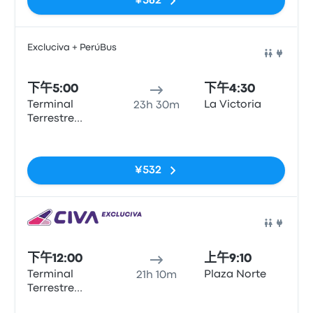
¥562
Excluciva + PerúBus
巴士
下午5:00
下午4:30
Terminal
La Victoria
23h 30m
Terrestre
Manual A.
无标签
Odria de
Tacna
¥532
巴士
下午12:00
上午9:10
Terminal
Plaza Norte
21h 10m
Terrestre
Nacional
无标签