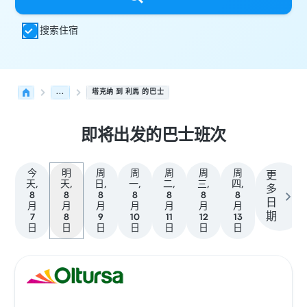
搜索住宿
...
塔克纳 到 利馬 的巴士
即将出发的巴士班次
今
明
周
周
周
周
周
更
天,
天,
日,
一,
二,
三,
四,
多
8
8
8
8
8
8
8
日
月
月
月
月
月
月
月
期
7
8
9
10
11
12
13
日
日
日
日
日
日
日
从 塔克纳 发往 利馬 的接下来几班发车，日期为 8月8日
运营方
车辆类型
出发时间
出发地点
行程时长
到达时间
到达
巴士