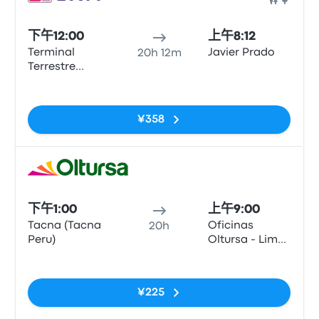
巴士
下午12:00
上午8:12
Terminal
Javier Prado
20h 12m
Terrestre
Nacional
无标签
Manuel A.
Odria
¥358
巴士
下午1:00
上午9:00
Tacna (Tacna
Oficinas
20h
Peru)
Oltursa - Lima
(Barrio
无标签
Surquillo)
¥225