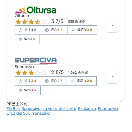
根据 633 条评论，该公司在 Busbud 上被评为 3.6 颗星。
旅客对 出发地点 和 清洁度 特别满意，但对 无线上网 经
Oltursa
3.7 / 5 星
3.7/5
常有所抱怨。 Excluciva 在此路线提供的票价为 ¥360 起
535 条评论
员工
4.2
准点
3.5
清洁度
3.8
Wifi
1.4
根据 535 条评论，该公司在 Busbud 上被评为 3.7 颗星。
旅客对 车票资源 和 物有所值 特别满意，但对 无线上网
Superciva
2.8 / 5 星
2.8/5
经常有所抱怨。 Oltursa 在此路线提供的票价为 ¥245 起
1,062 条评论
员工
3.4
准点
2.7
清洁度
2.8
Wifi
0.3
PE巴士公司：
FlixBus
,
Superciva
,
La Veloz del Norte
,
Excluciva
,
Econociva
,
根据 1062 条评论，该公司在 Busbud 上被评为 2.8 颗
Cruz del Sur
,
Transzela
星。旅客对 车票资源 和 出发地点 特别满意，但对 无线
上网 经常有所抱怨。 Superciva 在此路线提供的票价为
¥220 起