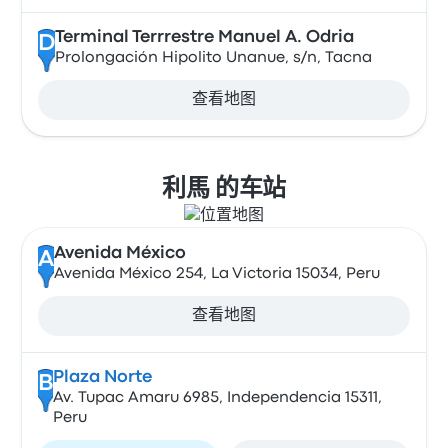
Terminal Terrrestre Manuel A. Odria
D
Prolongación Hipolito Unanue, s/n, Tacna
查看地图
利馬 的车站
Avenida México
A
Avenida México 254, La Victoria 15034, Peru
查看地图
Plaza Norte
B
Av. Tupac Amaru 6985, Independencia 15311,
Peru