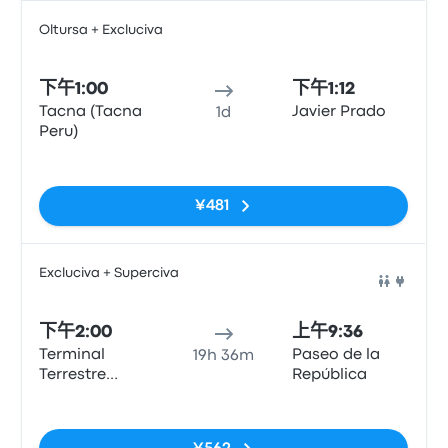
Oltursa + Excluciva
巴士
下午1:00
下午1:12
Tacna (Tacna
Javier Prado
1d
Peru)
无标签
¥481
Excluciva + Superciva
巴士
下午2:00
上午9:36
Terminal
Paseo de la
19h 36m
Terrestre
República
Manual A.
无标签
Odria de
Tacna