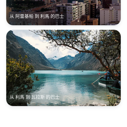
从 阿雷基帕 到 利馬 的巴士
从 利馬 到 瓦拉斯 的巴士