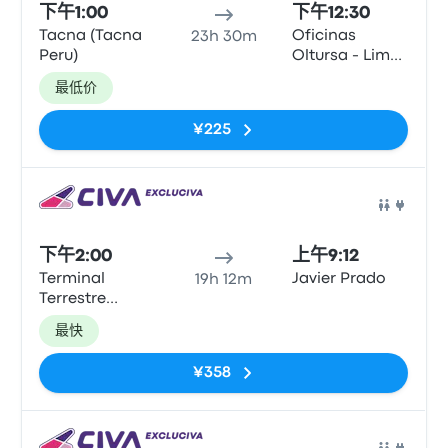
下午1:00
下午12:30
Tacna (Tacna
Oficinas
23h 30m
Peru)
Oltursa - Lima
(Barrio
最低价
Surquillo)
¥225
巴士
下午2:00
上午9:12
Terminal
Javier Prado
19h 12m
Terrestre
Manual A.
最快
Odria de
Tacna
¥358