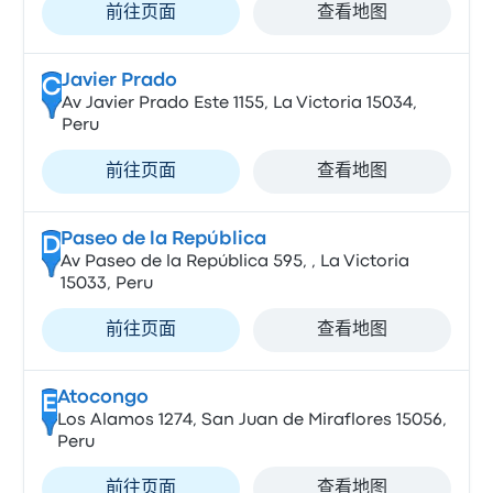
前往页面
查看地图
Javier Prado
C
Av Javier Prado Este 1155, La Victoria 15034,
Peru
前往页面
查看地图
Paseo de la República
D
Av Paseo de la República 595, , La Victoria
15033, Peru
前往页面
查看地图
Atocongo
E
Los Alamos 1274, San Juan de Miraflores 15056,
Peru
前往页面
查看地图