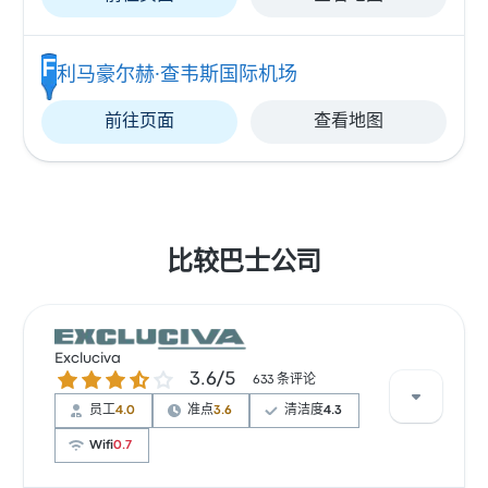
F
利马豪尔赫·查韦斯国际机场
前往页面
查看地图
比较巴士公司
Excluciva
3.6 / 5 星
3.6/5
633 条评论
员工
4.0
准点
3.6
清洁度
4.3
Wifi
0.7