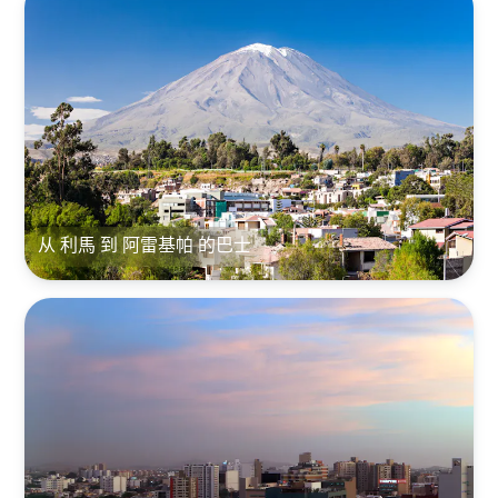
从 利馬 到 阿雷基帕 的巴士