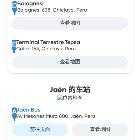
Bolognesi
D
Bolognesi 638, Chiclayo, Peru
查看地图
Terminal Terrestre Tepsa
E
Colon 165, Chiclayo, Peru
查看地图
Jaén 的车站
Jaen Bus
A
Av Mesones Muro 800, Jaén, Peru
前往页面
查看地图