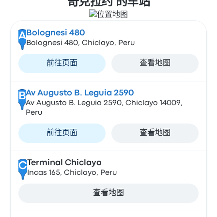
奇克拉约 的车站
Bolognesi 480
A
Bolognesi 480, Chiclayo, Peru
前往页面
查看地图
Av Augusto B. Leguia 2590
B
Av Augusto B. Leguia 2590, Chiclayo 14009,
Peru
前往页面
查看地图
Terminal Chiclayo
C
Incas 165, Chiclayo, Peru
查看地图