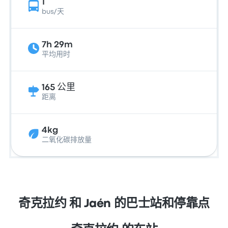
1
bus/天
7h 29m
平均用时
165 公里
距离
4kg
二氧化碳排放量
奇克拉约 和 Jaén 的巴士站和停靠点