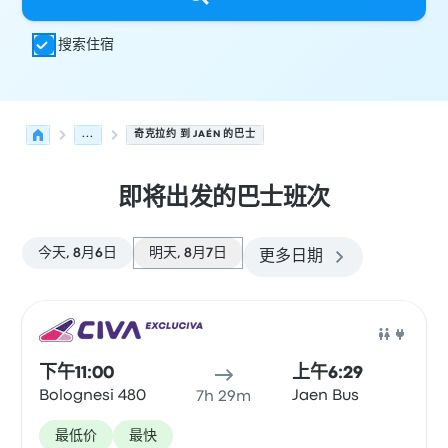
搜索住宿
...
奇克拉约 到 JAÉN 的巴士
即将出发的巴士班次
今天, 8月6日
明天, 8月7日
更多日期
从 奇克拉约 发往 Jaén 的接下来几班发车，日期为 8月7日
运营方
车辆类型
出发时间
出发地点
行程时长
到达时间
到达
巴士
下午11:00
上午6:29
Bolognesi 480
Jaen Bus
7h 29m
最低价
最快