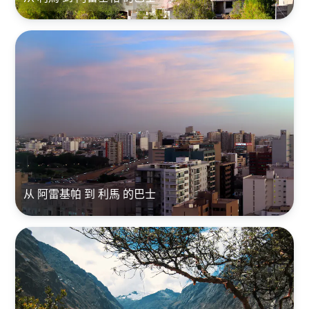
从 阿雷基帕 到 利馬 的巴士