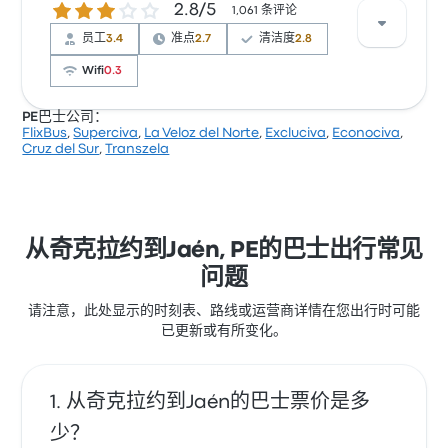
2.8 / 5 星
2.8/5
上网 经常有所抱怨。 Econociva 在此路线提供的票价为
1,061 条评论
¥86 起
员工
3.4
准点
2.7
清洁度
2.8
Wifi
0.3
PE巴士公司：
FlixBus
,
Superciva
,
La Veloz del Norte
,
Excluciva
,
Econociva
,
根据 1061 条评论，该公司在 Busbud 上被评为 2.8 颗
Cruz del Sur
,
Transzela
星。旅客对 车票资源 和 出发地点 特别满意，但对 无线
上网 经常有所抱怨。 Superciva 在此路线提供的票价为
¥86 起
从奇克拉约到Jaén, PE的巴士出行常见
问题
请注意，此处显示的时刻表、路线或运营商详情在您出行时可能
已更新或有所变化。
从奇克拉约到Jaén的巴士票价是多
少？