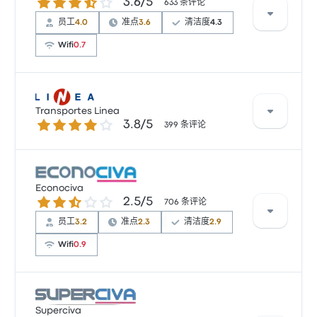
3.6 / 5 星
3.6/5
633 条评论
员工
4.0
准点
3.6
清洁度
4.3
Wifi
0.7
根据 633 条评论，该公司在 Busbud 上被评为 3.6 颗星。
旅客对 出发地点 和 清洁度 特别满意，但对 无线上网 经
Transportes Linea
3.8 / 5 星
3.8/5
常有所抱怨。 Excluciva 在此路线提供的票价为 ¥110 起
399 条评论
根据 399 条评论，Transportes Linea 提供的本行程被评
为 3.8 颗星。此路线的 Transportes Linea 最低票价为
Econociva
2.5 / 5 星
2.5/5
¥99 ，平均车程为 7小时 。
706 条评论
员工
3.2
准点
2.3
清洁度
2.9
Wifi
0.9
根据 706 条评论，该公司在 Busbud 上被评为 2.5 颗
星。旅客对 出发地点 和 车票资源 特别满意，但对 无线
Superciva