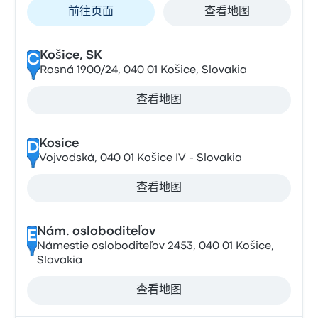
前往页面
查看地图
Košice, SK
C
Rosná 1900/24, 040 01 Košice, Slovakia
查看地图
Kosice
D
Vojvodská, 040 01 Košice IV - Slovakia
查看地图
Nám. osloboditeľov
E
Námestie osloboditeľov 2453, 040 01 Košice,
Slovakia
查看地图