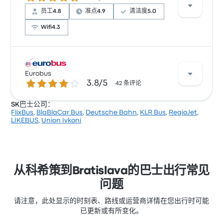
经常有所抱怨。 FlixBus 在此路线提供的票价为 ¥155 起
员工
4.8
准点
4.9
清洁度
5.0
Wifi
4.3
根据 182 条评论，该公司在 Busbud 上被评为 4.5 颗星。
旅客对 温度 和 清洁度 特别满意，但对 无线上网 经常有
Eurobus
3.8 / 5 星
3.8/5
所抱怨。 Slovak Lines 在此路线提供的票价为 ¥255 起
42 条评论
SK巴士公司：
FlixBus
,
BlaBlaCar Bus
,
Deutsche Bahn
,
KLR Bus
,
RegioJet
,
根据 42 条评论，Eurobus 提供的本行程被评为 3.8 颗
LIKEBUS
,
Union Ivkoni
星。此路线的 Eurobus 最低票价为 ¥203 ，平均车程为 8
小时 。
从科希策到Bratislava的巴士出行常见
问题
请注意，此处显示的时刻表、路线或运营商详情在您出行时可能
已更新或有所变化。