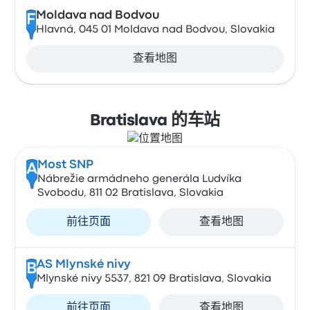
Moldava nad Bodvou
F
Hlavná, 045 01 Moldava nad Bodvou, Slovakia
查看地图
Bratislava 的车站
Most SNP
A
Nábrežie armádneho generála Ludvíka
Svobodu, 811 02 Bratislava, Slovakia
前往页面
查看地图
AS Mlynské nivy
B
Mlynské nivy 5537, 821 09 Bratislava, Slovakia
前往页面
查看地图