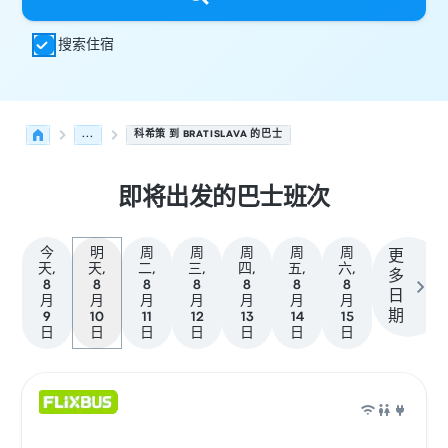
搜索住宿
...
科希策 到 BRATISLAVA 的巴士
即将出发的巴士班次
今
明
周
周
周
周
周
更
天,
天,
二,
三,
四,
五,
六,
多
8
8
8
8
8
8
8
日
月
月
月
月
月
月
月
期
9
10
11
12
13
14
15
日
日
日
日
日
日
日
从 科希策 发往 Bratislava 的接下来几班发车，日期为 8月1
运营方
车辆类型
出发时间
出发地点
行程时长
到达时间
到达
巴士