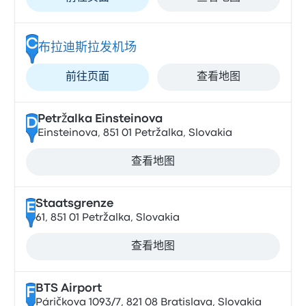
C
布拉迪斯拉发机场
前往页面
查看地图
Petržalka Einsteinova
D
Einsteinova, 851 01 Petržalka, Slovakia
查看地图
Staatsgrenze
E
61, 851 01 Petržalka, Slovakia
查看地图
BTS Airport
F
Páričkova 1093/7, 821 08 Bratislava, Slovakia