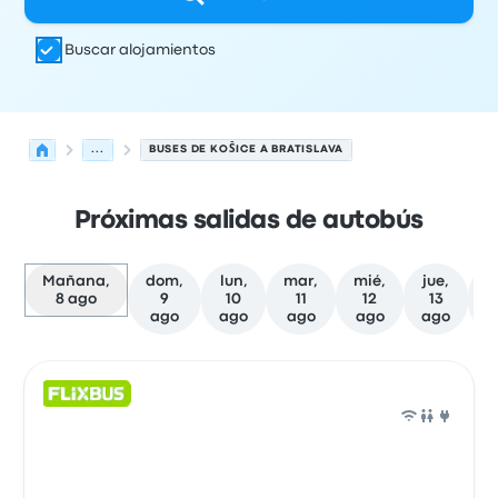
Buscar alojamientos
...
BUSES DE KOŠICE A BRATISLAVA
Próximas salidas de autobús
Mañana,
dom,
lun,
mar,
mié,
jue,
v
8 ago
9
10
11
12
13
ago
ago
ago
ago
ago
a
Próximas salidas desde Košice hacia Bratislava el 8 de 
Operado por
Tipo de vehículo
Hora de salida
Ubicación d
Auto