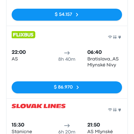
$ 54.157
Auto
22:00
06:40
AS
Bratislava,,AS
8h 40m
Mlynské Nivy
Sin etiquetas
$ 86.970
Auto
15:30
21:50
Stanicne
AS Mlynské
6h 20m