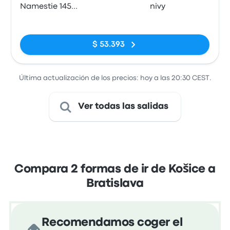
Namestie 1458
nivy
040 01
Sin etiquetas
$ 53.393
Última actualización de los precios: hoy a las 20:30 CEST.
Ver todas las salidas
Compara 2 formas de ir de Košice a
Bratislava
Recomendamos coger el