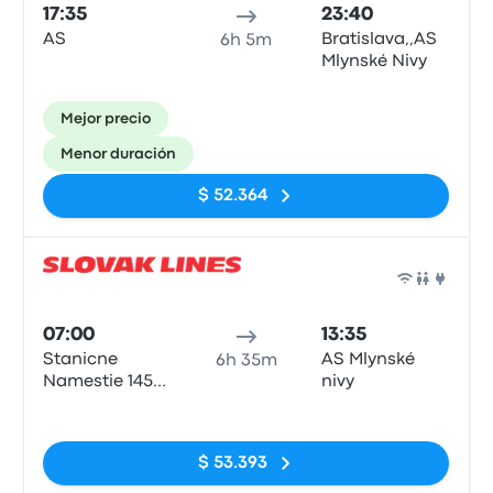
17:35
23:40
AS
Bratislava,,AS
6h 5m
Mlynské Nivy
Mejor precio
Menor duración
$ 52.364
Auto
07:00
13:35
Stanicne
AS Mlynské
6h 35m
Namestie 1458
nivy
040 01
Sin etiquetas
$ 53.393