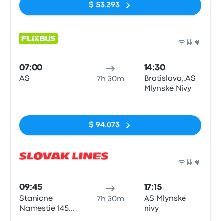
$ 53.393
Auto
07:00
14:30
AS
Bratislava,,AS
7h 30m
Mlynské Nivy
Sin etiquetas
$ 94.073
Auto
09:45
17:15
Stanicne
AS Mlynské
7h 30m
Namestie 1458
nivy
040 01
Sin etiquetas