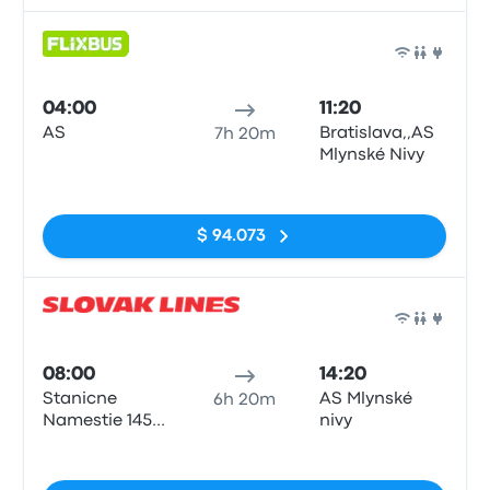
Auto
04:00
11:20
AS
Bratislava,,AS
7h 20m
Mlynské Nivy
Sin etiquetas
$ 94.073
Auto
08:00
14:20
Stanicne
AS Mlynské
6h 20m
Namestie 1458
nivy
040 01
Sin etiquetas