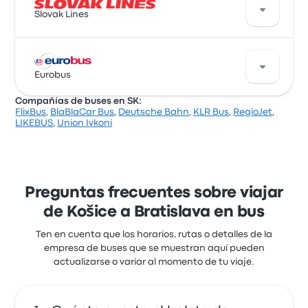
FlixBus ofrece 11 salidas diarias y puedes encontrar
Slovak Lines
pasajes que cuestan desde $ 34.364. El viaje más
rápido dura alrededor de 8 horas 30 minutos. FlixBus
ofrece una solución rentable para llegar a donde
necesitas estar.
Slovak Lines ofrece 9 salidas diarias y puedes
encontrar pasajes que cuestan desde $ 56.608. El
Eurobus
viaje más rápido dura alrededor de 6 horas 43
Compañías de buses en SK:
minutos. Slovak Lines ofrece una solución rentable
FlixBus
,
BlaBlaCar Bus
,
Deutsche Bahn
,
KLR Bus
,
RegioJet
,
para llegar a donde necesitas estar.
Eurobus ofrece 1 buses diarios de Košice a Bratislava.
LIKEBUS
,
Union Ivkoni
Aunque el precio promedio de este viaje es de
$ 45.094, puedes encontrar pasajes que cuestan
desde $ 45.087. El viaje entre las dos ciudades suele
durar alrededor de 8 horas.
Preguntas frecuentes sobre viajar
de Košice a Bratislava en bus
Ten en cuenta que los horarios, rutas o detalles de la
empresa de buses que se muestran aquí pueden
actualizarse o variar al momento de tu viaje.