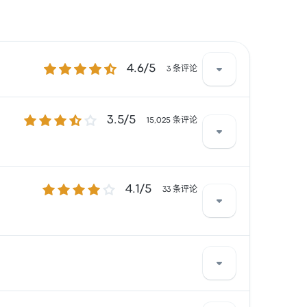
4.6 / 5 星
4.6/5
3 条评论
3.5 / 5 星
3.5/5
24分钟 。
15,025 条评论
4.1 / 5 星
4.1/5
 经常有所抱怨。 FlixBus 在此路线提供的票价为
33 条评论
抱怨。 Euroclub 在此路线提供的票价为 ¥521