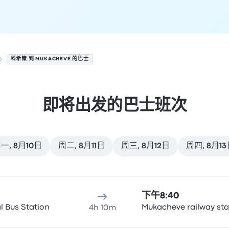
科希策 到 MUKACHEVE 的巴士
即将出发的巴士班次
一, 8月10日
周二, 8月11日
周三, 8月12日
周四, 8月1
期为 8月9日
间
到达地点
推荐
价格和预订链接
下午8:40
l Bus Station
Mukacheve railway sta
4h 10m