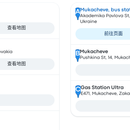
Mukacheve, bus sta
A
Akademika Pavlova St,
Ukraine
查看地图
前往页面
Mukacheve
ovakia
B
Pushkina St, 14, Mukac
查看地图
Gas Station Ultra
C
E471, Mukacheve, Zaka