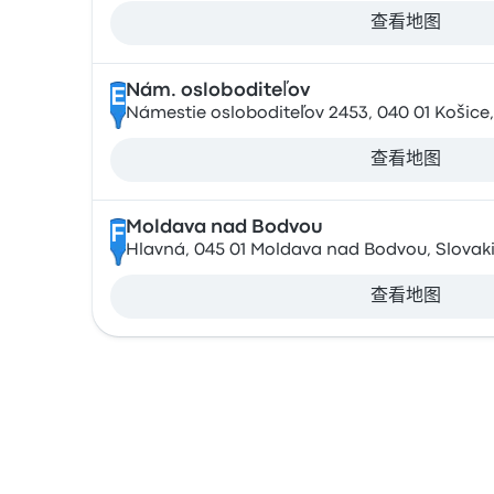
查看地图
Nám. osloboditeľov
E
Námestie osloboditeľov 2453, 040 01 Košice,
查看地图
Moldava nad Bodvou
F
Hlavná, 045 01 Moldava nad Bodvou, Slovak
查看地图