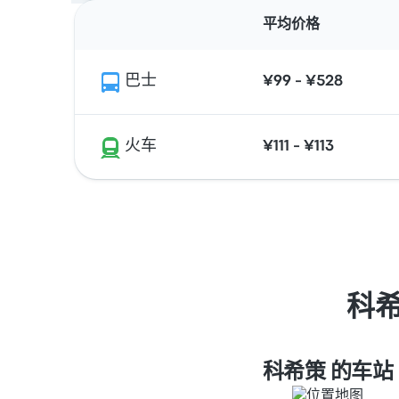
平均价格
巴士
¥99 - ¥528
火车
¥111 - ¥113
科希
科希策 的车站