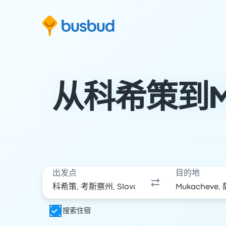
跳至搜索表单
跳至内容
跳至页脚
从科希策到M
出发点
目的地
搜索住宿