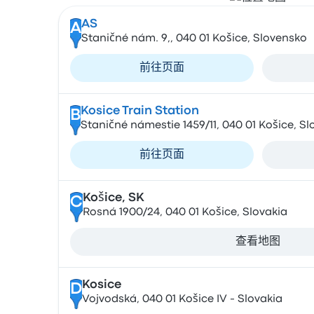
AS
A
Staničné nám. 9,, 040 01 Košice, Slovensko
前往页面
Kosice Train Station
B
Staničné námestie 1459/11, 040 01 Košice, Sl
前往页面
Košice, SK
C
Rosná 1900/24, 040 01 Košice, Slovakia
查看地图
Kosice
D
Vojvodská, 040 01 Košice IV - Slovakia