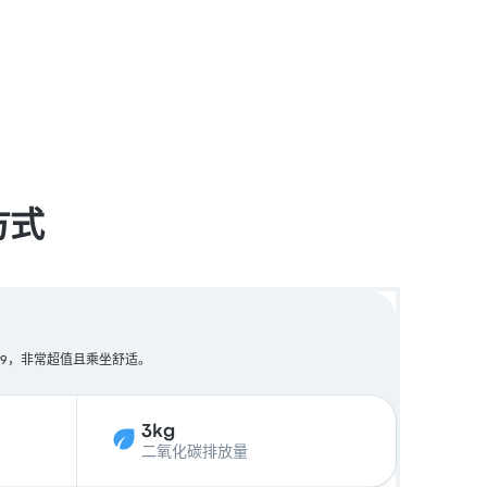
方式
¥99，非常超值且乘坐舒适。
3kg
二氧化碳排放量