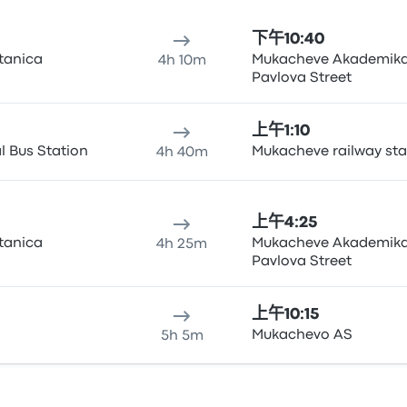
下午10:40
tanica
Mukacheve Akademik
4h 10m
Pavlova Street
上午1:10
l Bus Station
Mukacheve railway sta
4h 40m
上午4:25
tanica
Mukacheve Akademik
4h 25m
Pavlova Street
上午10:15
Mukachevo AS
5h 5m