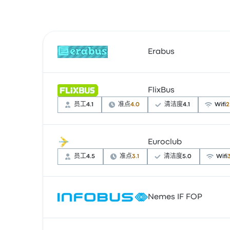
Erabus
FlixBus
根据 3 条评论，Erabus 提供的本行程被评为 4.
员工
4.1
准点
4.0
清洁度
4.1
Wifi
2
Euroclub
根据 15025 条评论，该公司在 Busbud 上被
¥196 起
员工
4.5
准点
3.1
清洁度
5.0
Wifi
根据 33 条评论，该公司在 Busbud 上被评为 
Nemes IF FOP
起