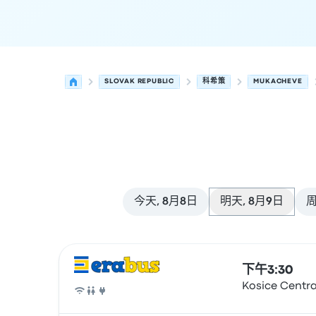
SLOVAK REPUBLIC
科希策
MUKACHEVE
今天, 8月8日
明天, 8月9日
周
从 科希策 发往 Mukacheve 的接下来几班发车，日
运营方
车辆类型
出发时间
出发地点
行程时长
到达时
下午3:30
Kosice Centra
巴士