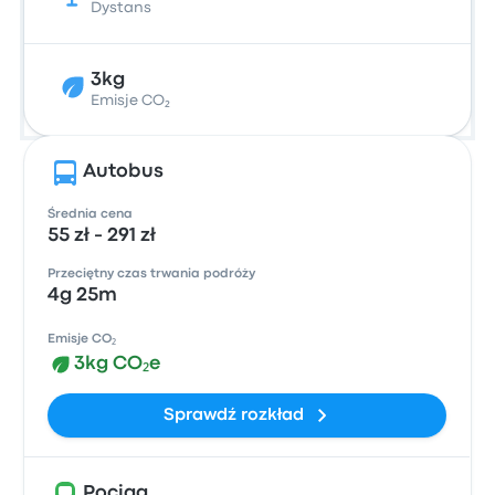
Dystans
3kg
Emisje CO₂
Autobus
Średnia cena
55 zł - 291 zł
Przeciętny czas trwania podróży
4g 25m
Emisje CO₂
3kg CO₂e
Sprawdź rozkład
Pociąg