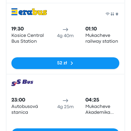
Auto
19:30
01:10
Kosice Central
Mukacheve
4g 40m
Bus Station
railway station
Brak tagów
52 zł
Auto
23:00
04:25
Autobusová
Mukacheve
4g 25m
stanica
Akademika
Pavlova Street
Brak tagów