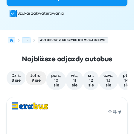
Szukaj zakwaterowania
...
AUTOBUSY Z KOSZYCE DO MUKACZEWO
Najbliższe odjazdy autobus
Dziś,
Jutro,
pon.,
wt.,
śr.,
czw.,
pt.,
8 sie
9 sie
10
11
12
13
14
sie
sie
sie
sie
sie
Najbliższe odjazdy z Koszyce do Mukaczewo w dniu 9 sie
Obsługiwane przez
Typ pojazdu
Czas odjazdu
Miejsce o
Auto