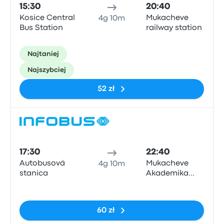
15:30
20:40
Kosice Central
Mukacheve
4g 10m
Bus Station
railway station
Najtaniej
Najszybciej
52 zł
Auto
17:30
22:40
Autobusová
Mukacheve
4g 10m
stanica
Akademika
Pavlova Street
Brak tagów
60 zł