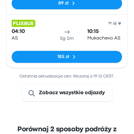
89 zł
Auto
04:10
10:15
AS
Mukachevo AS
5g 5m
Brak tagów
185 zł
Ostatnia aktualizacja cen: Wczoraj o 19:12 CEST.
Zobacz wszystkie odjazdy
Porównaj 2 sposoby podróży z