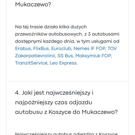
Mukaczewo?
Na tej trasie działa kilka dużych
przewoźników autobusowych, z 3 autobusami
dostępnymi każdego dnia, w tym usługami od
Erabus
,
FlixBus
,
Euroclub
,
Nemes IF FOP
,
TOV
Zakarpatievrolinii
,
SS Bus
,
Maksymiuk FOP
,
TranzitService
,
Leo Express
.
Jaki jest najwcześniejszy i
najpóźniejszy czas odjazdu
autobusu z Koszyce do Mukaczewo?
Najwcześniejszy autobus odjeżdża z Koszyce