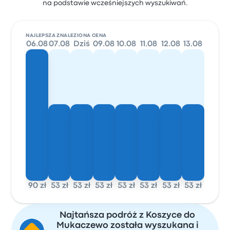
na podstawie wcześniejszych wyszukiwań.
NAJLEPSZA ZNALEZIONA CENA
06.08
07.08
Dziś
09.08
10.08
11.08
12.08
13.08
90 zł
53 zł
53 zł
53 zł
53 zł
53 zł
53 zł
53 zł
Najtańsza podróż z Koszyce do
Mukaczewo została wyszukana i