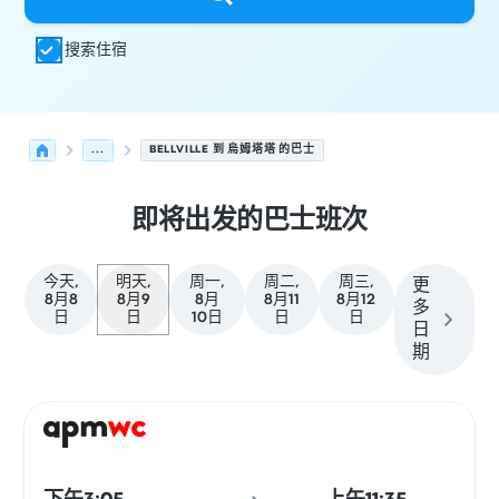
搜索住宿
...
BELLVILLE 到 烏姆塔塔 的巴士
即将出发的巴士班次
今天,
明天,
周一,
周二,
周三,
更
8月8
8月9
8月
8月11
8月12
多
日
日
10日
日
日
日
期
从 Bellville 发往 烏姆塔塔 的接下来几班发车，日期为 8月9
运营方
车辆类型
出发时间
出发地点
行程时长
到达时间
到达
巴士