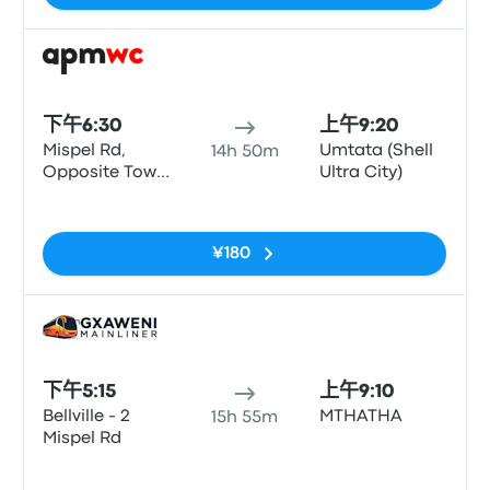
巴士
下午6:30
上午9:20
Mispel Rd,
Umtata (Shell
14h 50m
Opposite Town
Ultra City)
Lodge
无标签
¥180
巴士
下午5:15
上午9:10
Bellville - 2
MTHATHA
15h 55m
Mispel Rd
无标签